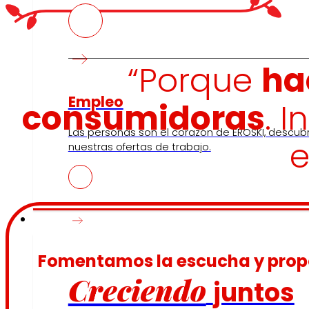
“Porque
ha
Empleo
consumidoras
. 
Las personas son el corazón de EROSKI, descub
e
nuestras ofertas de trabajo.
Inversores
Fomentamos la escucha y pro
Creciendo
juntos