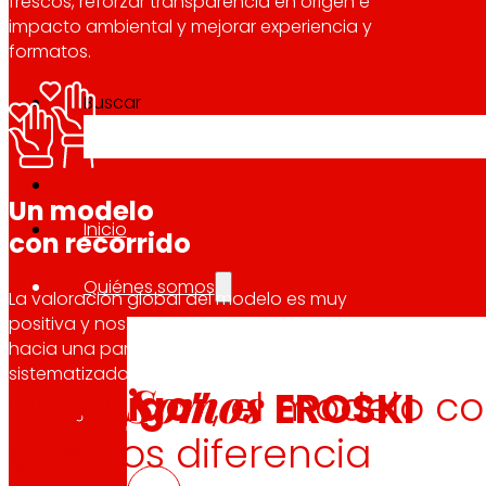
frescos, reforzar transparencia en origen e
impacto ambiental y mejorar experiencia y
formatos.
Buscar
Un modelo
Inicio
con recorrido
Quiénes somos
La valoración global del modelo es muy
positiva y nos permite seguir evolucionando
hacia una participación más visible,
sistematizada y eficiente en 2026.
Somos
“Contigo”
, el modelo c
EROSKI
que nos diferencia