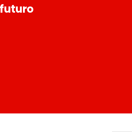
futuro
I a tu alcance.