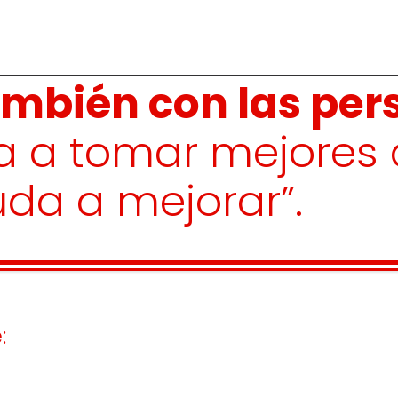
mbién con las per
da a tomar mejores 
da a mejorar”.
: