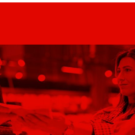
har
os