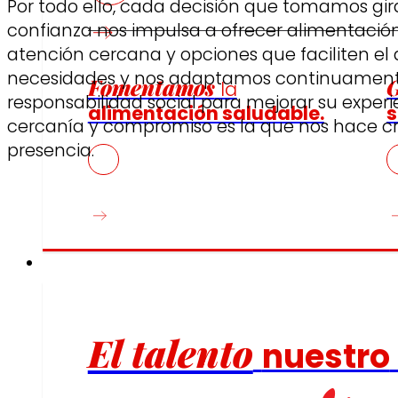
Por todo ello, cada decisión que tomamos gir
confianza nos impulsa a ofrecer alimentación
atención cercana y opciones que faciliten el
necesidades y nos adaptamos continuament
Fomentamos
la
responsabilidad social para mejorar su exper
alimentación saludable.
s
cercanía y compromiso es la que nos hace cr
presencia.
Empleo
El talento
nuestro