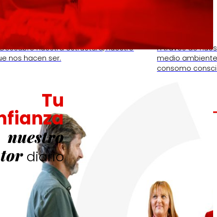
Fundación
 Descubre nuestra estructura, nuestro
A través de nue
ue nos hacen ser.
medio ambiente,
consomo consci
Tu
nfianza
nuestro
tor
diario