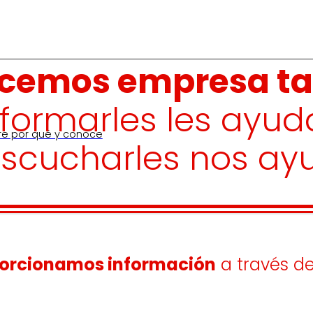
cemos empresa ta
Informarles les ayu
re por qué y conoce
scucharles nos ayu
porcionamos información
a través de