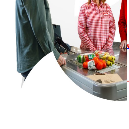
os
Escuchamos
la
e
informamos
 y el desarrollo
a las
onas
personas consumido
as.