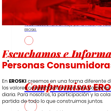
Así somos
Todo nuestro ADN: un viaje por la misión, la visió
EROSKI.
Escuchamos e Inform
Compromisos
Personas Consumidora
En
EROSKI
creemos en una forma diferente 
Compromisos
ERO
los valores cooperativos no son solo palabras,
diaria. Para nosotros, la participación y la co
partida de todo lo que construimos juntos.