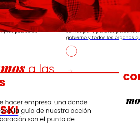
Cooperativa
n y los pilares de
Somos por y para las personas.
gobierno y todos los órganos q
amos
a las
co
s
mo
de hacer empresa: una donde
SKI
 sino la guía de nuestra acción
laboración son el punto de