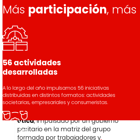
día
Al
Más
participación
, más
Mantener
un diálogo continuo
para conocer sus necesidades
.
56 actividades
03
Prensa
desarrolladas
Toda la actualidad y los últimos pasos de EROSK
A lo largo del año impulsamos 56 iniciativas
distribuidas en distintos formatos: actividades
societarias, empresariales y consumeristas.
Actuar
de forma transparente y
Innovación
ética
, impulsado por un gobierno
paritario en la matriz del grupo
formada por trabajadores y