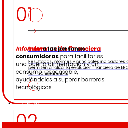
01
Informar
a las personas
Información financiera
consumidoras
para facilitarles
Resultados, informes y principales indicadores
una buena alimentación y un
permiten analizar la evolución financiera de ERO
consumo responsable,
con transparencia.
ayudándoles a superar barreras
tecnológicas.
Prensa
02