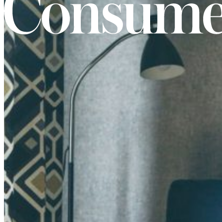
Retail Media
Exploramos nuevas formas de conectar marcas
Memorias
ES
EU
CA