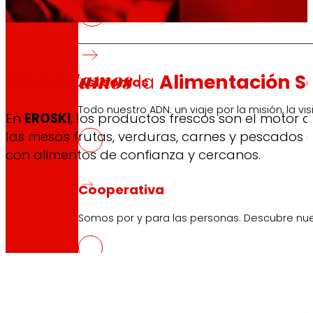
Fomentamos
la
Alimentación S
Así somos
Todo nuestro ADN: un viaje por la misión, la vis
En
EROSKI
, los productos frescos son el moto
las mesas frutas, verduras, carnes y pescados 
con alimentos de confianza y cercanos.
Cooperativa
Somos por y para las personas. Descubre nue
Fundación