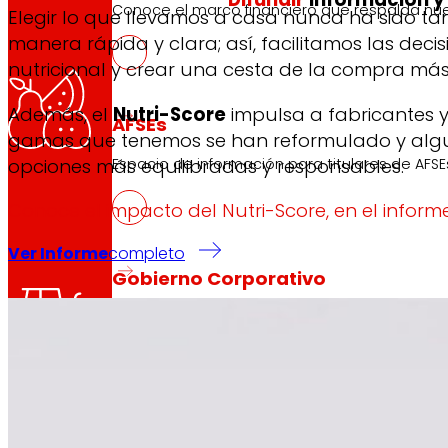
Conoce el marco financiero que respalda nues
Elegir lo que llevamos a casa nunca ha sido tan
Cada
manera rápida y clara; así, facilitamos las deci
nutricional y crear una cesta de la compra más
Además, el
Nutri-Score
impulsa a fabricantes y
AFSEs
gamas que tenemos se han reformulado y algun
opciones más equilibradas y responsables.
Espacio de información para titulares de AFSE
Conoce el impacto del Nutri-Score, en el informe
Ver Informe
completo
Nues
Gobierno Corporativo
Detalle de la estructura de gobierno, sus órg
Prensa