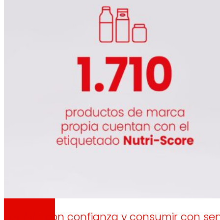
día
Al
Prensa
Toda la actualidad y los últimos pasos de ERO
Innovación
Decidir
con confianza y consumir con se