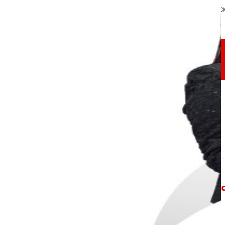
A través de nuestra Fundación impulsamos a
Compromisos
Compromisos
EROSKI
Fomentamos
la
alimentación salu