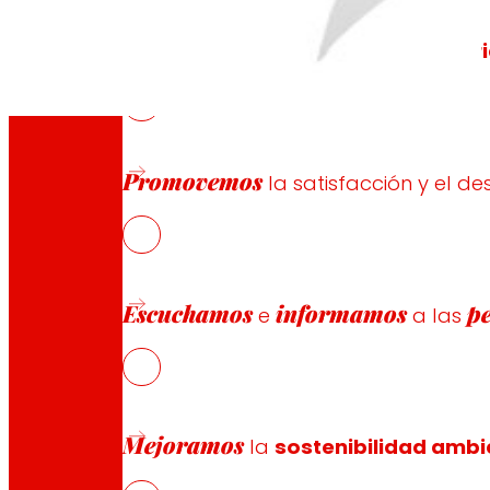
Generamos
riqueza local
y
solidar
Promovemos
la satisfacción y el de
"Porque somos una agrupa
Escuchamos
informamos
p
e
a las
Mejoramos
la
sostenibilidad ambi