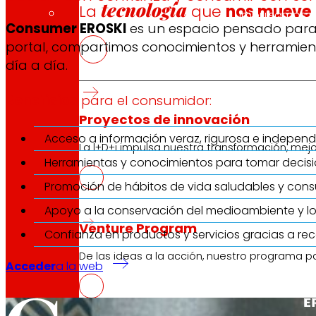
tecnología
La
que
nos mueve
Impulsamos pr
Consumer EROSKI
es un espacio pensado para 
portal, compartimos conocimientos y herramient
día a día.
Beneficios
para el consumidor:
Proyectos de innovación
Acceso a información veraz, rigurosa e independ
La l+D+i impulsa nuestra transformación, mej
Herramientas y conocimientos para tomar decis
Promoción de hábitos de vida saludables y con
Apoyo a la conservación del medioambiente y lo
Venture Program
Confianza en productos y servicios gracias a r
De las ideas a la acción, nuestro programa p
Acceder
a la web