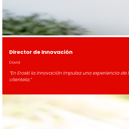
Director de Innovación
David
“En Eroski la innovación impulsa una experiencia de
clientela.”