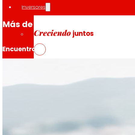
Ver todas las
ofertas
Inversores
Más de 500 puestos profesiona
Creciendo
juntos
Encuentra tu lugar
e impulsa tu futuro
Información financiera
Resultados, informes y principales indicadore
Senior Secured Bonds