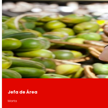
Retail Media
Exploramos nuevas formas de conectar marcas
Memorias
ES
EU
CA
Jefa de Área
Marta