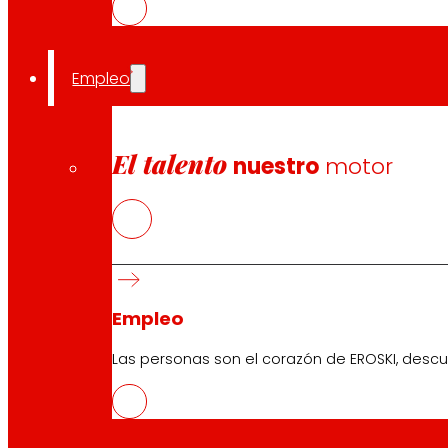
Técnico/a informático/a de control de gestión
Empleo
Elorrio
¿Te apasiona desarrollar soluciones tecnológicas que impul
Buscamos incorporar un/a profesional senior de Informática p
El talento
nuestro
motor
Cajera/o - Reponedor/a (Ref. ECJRP)
Tafalla
¿Te apasiona el comercio y disfrutas asesorando a la cliente
buscando profesionales de caja y reposición que...
Empleo
Cajera/o - Reponedor/a (Ref. ECJRP)
Las personas son el corazón de EROSKI, descu
Pamplona
¿Te apasiona el comercio y disfrutas asesorando a la cliente
buscando profesionales de caja y reposición que...