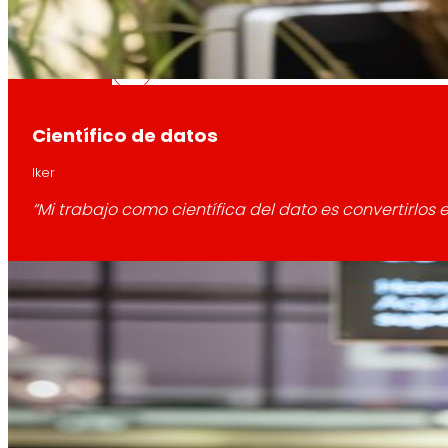
tecnología
La
que
nos mueve
Científico de datos
Proyectos de innovación
Iker
“Mi trabajo como científica del dato es convertirlos
La l+D+i impulsa nuestra transformación, mej
Venture Program
De las ideas a la acción, nuestro programa p