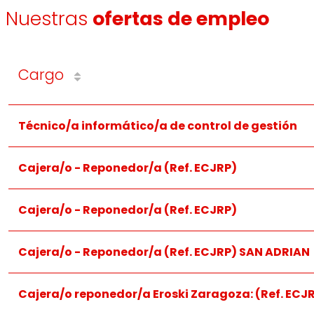
Nuestras
ofertas de empleo
Cargo
En
EROSKI
, cuidamos de ti. Ponemos a tu alcance ser
cuand
Técnico/a informático/a de control de gestión
Cajera/o - Reponedor/a (Ref. ECJRP)
Cajera/o - Reponedor/a (Ref. ECJRP)
Cajera/o - Reponedor/a (Ref. ECJRP) SAN ADRIAN
Impulsamos un liderazgo compartido, donde cada perso
Cajera/o reponedor/a Eroski Zaragoza: (Ref. ECJ