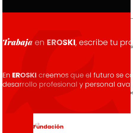
Así somos
Trabaja
en
EROSKI
, escribe tu pr
Todo nuestro ADN: un viaje por la misión, la vis
En
EROSKI
creemos que el futuro se c
Cooperativa
desarrollo profesional y personal ava
Somos por y para las personas. Descubre nue
Fundación