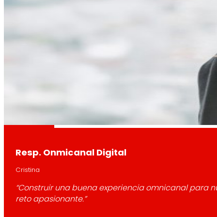
Conoce el marco financiero que respalda nues
AFSEs
Espacio de información para titulares de AFSE
Gobierno Corporativo
Resp. Onmicanal Digital
Detalle de la estructura de gobierno, sus órg
Cristina
“Construir una buena experiencia omnicanal para nu
reto apasionante.”
Prensa