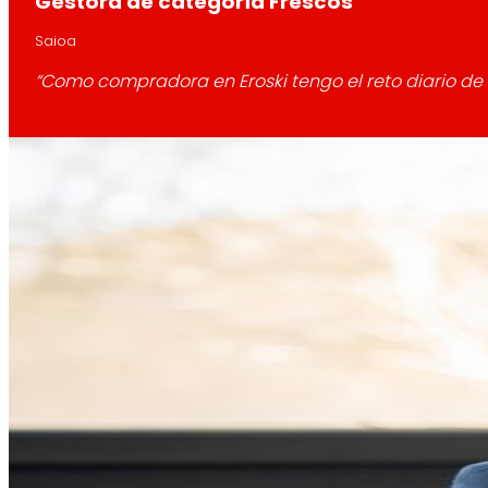
Gestora de categoría Frescos
Saioa
“Como compradora en Eroski tengo el reto diario de 