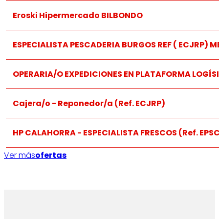
Eroski Hipermercado BILBONDO
ESPECIALISTA PESCADERIA BURGOS REF ( ECJRP) M
Creemos en la flexibilidad como motor de la excelenci
OPERARIA/O EXPEDICIONES EN PLATAFORMA LOGÍSI
Cajera/o - Reponedor/a (Ref. ECJRP)
HP CALAHORRA - ESPECIALISTA FRESCOS (Ref. EPS
Ver más
ofertas
En
EROSKI
trabajamos como una gran familia, porque
nos comprometemos con objetivos que 