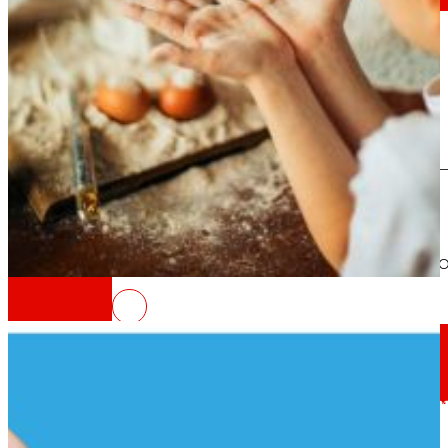
5
día
Al
Prensa
Toda la actualidad y los últimos pasos de ERO
Innovación
6
Escuela de alime
Descubre la