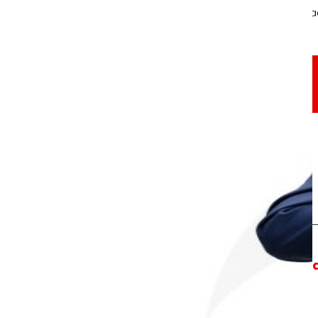
A través de nuestra Fundación impulsamos a
Compromisos
Compromisos
EROSKI
Fomentamos
la
alimentación salu