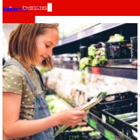
Inversores
Saber
más
Creciendo
juntos
3
Información financiera
Resultados, informes y principales indicadore
Senior Secured Bonds