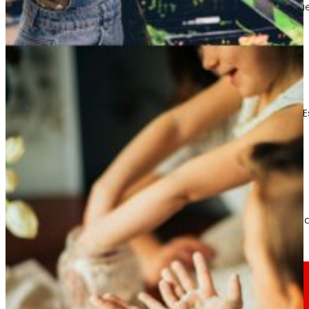
Conoce el marco financiero que respalda nues
4
AFSEs
Espacio de información para titulares de AFSE
Gobierno Corporativo
Detalle de la estructura de gobierno, sus órg
Prensa