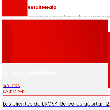
Contactar con la Fundación
Retail Media
Acceder al canal de información
Exploramos nuevas formas de conectar marcas
50 años
comprometidos con la 
Memorias
consumer.es
ES
EU
CA
Últimas
noticias
31.07.2026
SOLIDARIDAD
Los clientes de EROSKI Baleares aportan 