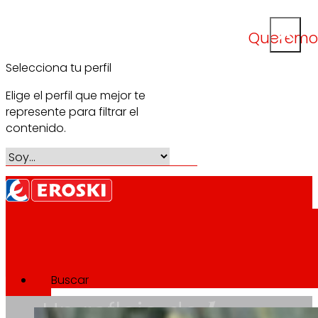
Querem
Selecciona tu perfil
Elige el perfil que mejor te
represente para filtrar el
contenido.
Buscar
lo que
Un reflejo de