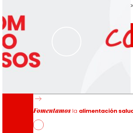
A través de nuestra Fundación impulsamos a
Compromisos
Compromisos
EROSKI
Fomentamos
la
alimentación salu
Nos comprometemos a
fomentar
la
Alimentación