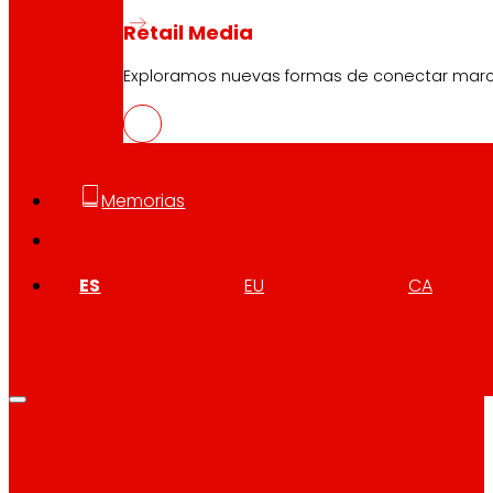
Retail Media
Las
Personas Consumidoras
Exploramos nuevas formas de conectar marcas
Memorias
ES
EU
CA