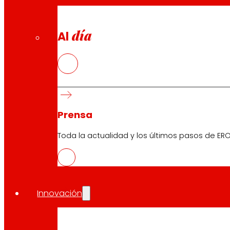
en la marcha del negocio y la mejora de
condiciones nos guía y enorgullece”.
día
Al
Las Personas
en
EROSKI
Prensa
Toda la actualidad y los últimos pasos de ERO
Innovación