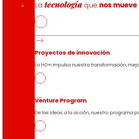
tecnología
La
que
nos mueve
Proyectos de innovación
La l+D+i impulsa nuestra transformación, mej
Nos comprometemos a
escuchar
informar
e
a las
Personas Consumidoras
Venture Program
“Porque hacemos empresa también con
De las ideas a la acción, nuestro programa p
las personas consumidoras. Informarles
les ayuda a tomar mejores decisiones y
escucharles nos ayuda a mejorar”.