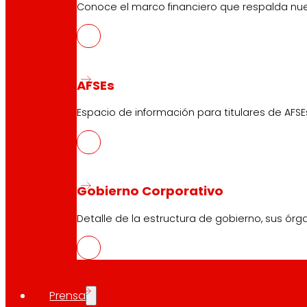
Conoce el marco financiero que respalda nues
AFSEs
Espacio de información para titulares de AFSE
Nos comprometemos a
Gobierno Corporativo
promover
la satisfacción y
Detalle de la estructura de gobierno, sus órg
el desarrollo de las
Personas
Trabajadoras
“Porque nos importa el bienestar de las
Prensa
personas trabajadoras. La participación