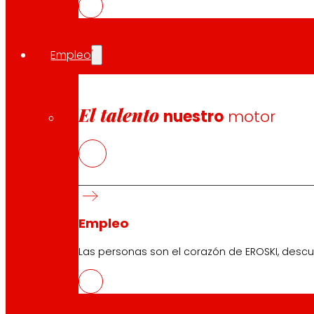
Empleo
El talento
nuestro
motor
Empleo
Nos comprometemos a
generar
Las personas son el corazón de EROSKI, descu
Riqueza local
y
Solidaridad en el Entorno