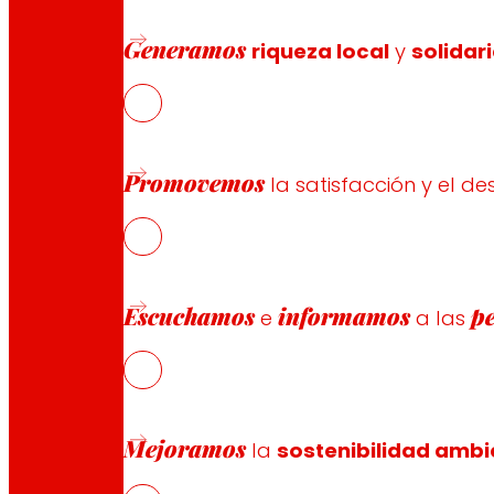
Saludable
Generamos
riqueza local
y
solidar
“Porque somos una agrupación de
tiendas que busca ofrecer productos de
calidad y contribuir en la buena
alimentación de los consumidores”.
Promovemos
la satisfacción y el de
Nuestras
Iniciativas en Salud
Escuchamos
informamos
p
e
a las
Mejoramos
la
sostenibilidad ambi