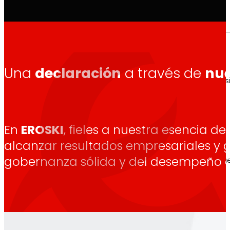
Así somos
Una
declaración
a través de
nue
Todo nuestro ADN: un viaje por la misión, la vis
En
EROSKI
, fieles a nuestra esencia d
Cooperativa
alcanzar resultados empresariales y 
gobernanza sólida y del desempeño ef
Somos por y para las personas. Descubre nue
Fundación