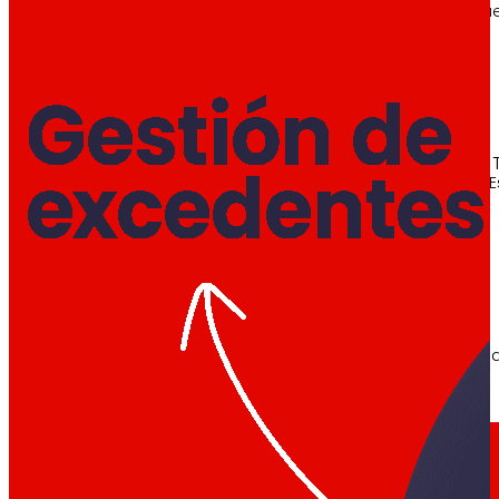
Conoce el marco financiero que respalda nues
AFSEs
Espacio de información para titulares de AFSE
Gobierno Corporativo
Detalle de la estructura de gobierno, sus órg
Prensa