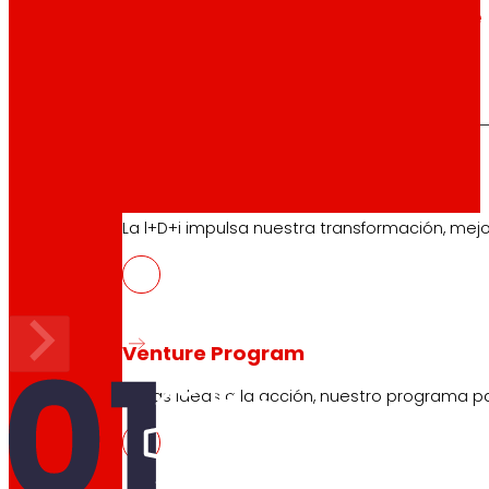
tecnología
La
que
nos mueve
Proyectos de innovación
La l+D+i impulsa nuestra transformación, mej
Nuestras
3 áreas de interés
Venture Program
De las ideas a la acción, nuestro programa p