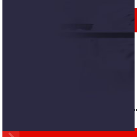
Empleo
El talento
nuestro
motor
Empleo
Las personas son el corazón de EROSKI, descu