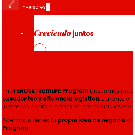
Inversores
Creciendo
juntos
¿Cuáles son nuestros
retos en i
Información financiera
En el
EROSKI Venture Program
buscamos proyect
Resultados, informes y principales indicadore
excedentes y eficiencia logística
. Durante el
juntos las oportunidades en entrevistas y sesio
Además, si tienes tu
propia idea de negocio
ali
Senior Secured Bonds
Program
.