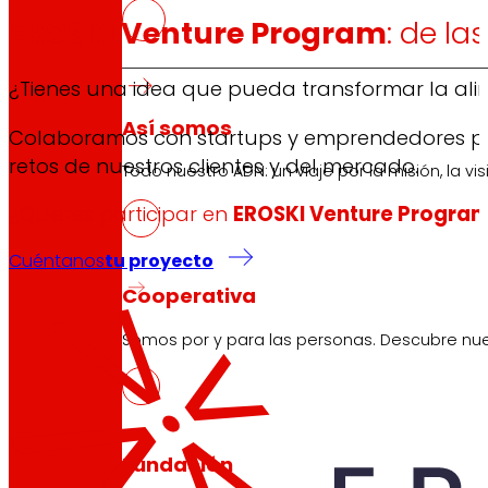
EROSKI Venture Program
: de la
¿Tienes una idea que pueda transformar la ali
Así somos
Colaboramos con startups y emprendedores para
retos de nuestros clientes y del mercado.
Todo nuestro ADN: un viaje por la misión, la vis
¿Quieres participar en
EROSKI Venture Progra
Cuéntanos
tu proyecto
Cooperativa
Somos por y para las personas. Descubre nue
Fundación