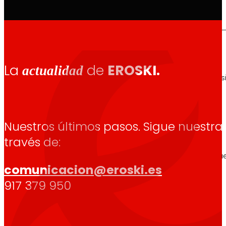
Así somos
La
de
EROSKI.
actualidad
Todo nuestro ADN: un viaje por la misión, la vis
Nuestros últimos pasos. Sigue nuestra
Cooperativa
través de:
Somos por y para las personas. Descubre nue
comunicacion@eroski.es
917 379 950
Fundación