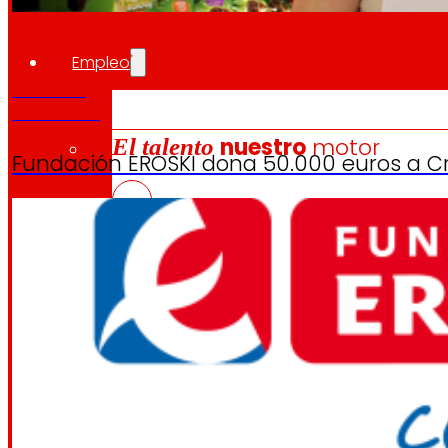
Empleo
30.07.2026
SOLIDARIDAD
El talento
nuestro
motor
Fundación EROSKI dona 50.000 euros a Cru
Empleo
Las personas son el corazón de EROSKI, descu