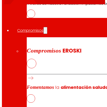
A través de nuestra Fundación impulsamos a
Sala de prensa
Compromisos
Buscador
Compromisos
EROSKI
Categorias
Notas de prensa
Imágenes
Vídeos
Audio
Fomentamos
la
alimentación salud
Tags destacados
Consumo
Corporativo
Economía
Expans