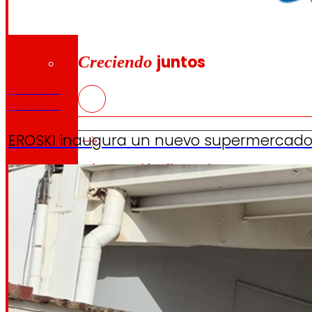
Inversores
Creciendo
juntos
30.07.2026
EXPANSIÓN
EROSKI inaugura un nuevo supermercado 
Información financiera
Resultados, informes y principales indicadore
Senior Secured Bonds
Conoce el marco financiero que respalda nues