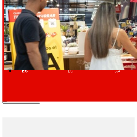
Retail Media
Exploramos nuevas formas de conectar marcas
Memorias
ES
EU
CA
Mostrando 6 de 355 resultados
Mostrar
más