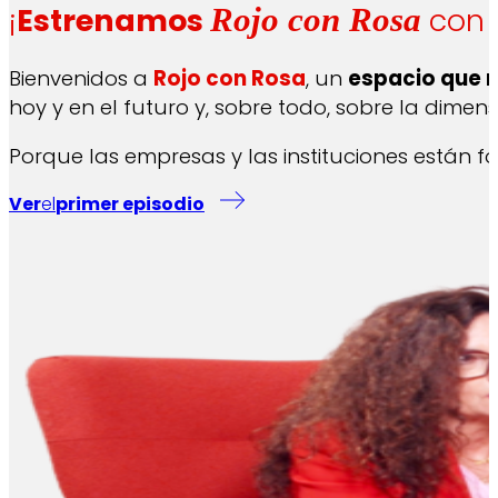
¡
Estrenamos
con J
Rojo con Rosa
Bienvenidos a
Rojo con Rosa
, un
espacio que 
hoy y en el futuro y, sobre todo, sobre la dime
Porque las empresas y las instituciones están f
Ver
el
primer episodio