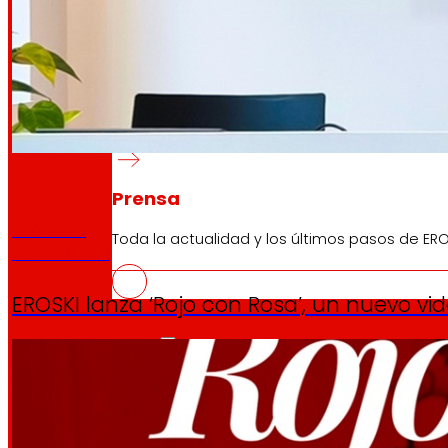
Al
día
Prensa
28.07.2026
Toda la actualidad y los últimos pasos de ERO
CORPORATIVO
EROSKI lanza ‘Rojo con Rosa’, un nuevo vi
Innovación
La
tecnología
que
nos mueve