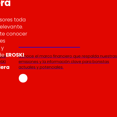
era
sores toda
elevante.
ite conocer
les
Senior Secured Bonds
 y
 de
EROSKI
.
 que
Conoce el marco financiero que respalda nuestra
SKI
emisiones y la información clave para bonistas
iera
actuales y potenciales.