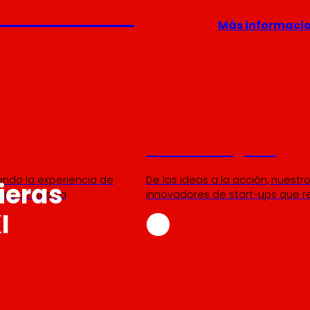
nos mueve
Más informaci
Venture Program
ando la experiencia de
De las ideas a la acción, nues
ieras
iendo nuestra
innovadores de start-ups que re
I