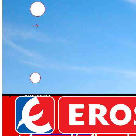
Empleo
Las personas son el corazón de EROSKI, descub
nuestras ofertas de trabajo.
Inversores
Creciendo
juntos