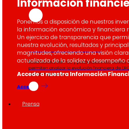
Información financi
Ponemos a disposición de nuestros inver
la información económica y financiera r
Un ejercicio de transparencia que perm
nuestra evolución, resultados y principa
Información financiera
magnitudes, ofreciendo una visión clara
actualizada de la solidez y desempeño
Resultados, informes y principales indicadores
permiten analizar la evolución financiera de ERO
Accede a nuestra Información Financ
con transparencia.
Acceder
Prensa