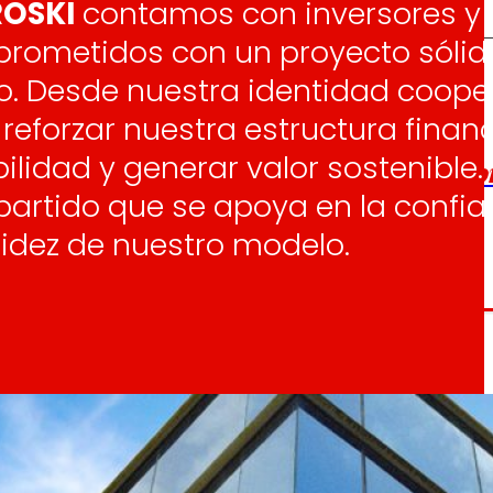
ROSKI
contamos con inversores y 
rometidos con un proyecto sólido
ro. Desde nuestra identidad coope
os
Escuchamos
la
e
reforzar nuestra estructura finan
informamos
 y el desarrollo
a las
ilidad y generar valor sostenible
onas
personas consumido
as.
artido que se apoya en la confian
lidez de nuestro modelo.