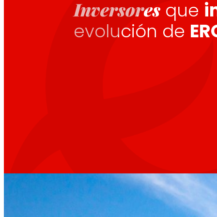
Inversores
que
i
evolución de
ER
Fomentamos
la
alimentación saludable.
s
Empleo
El talento
nuestro