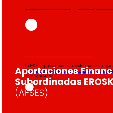
tecnología
La
que
Proyectos de innovación
La l+D+i impulsa nuestra transformación, mejor
Aportaciones Financ
compra, reforzando la sostenibilidad y fortalec
competitividad.
Subordinadas EROSK
(AFSES)
Las
AFSES
constituyen una fórmula de