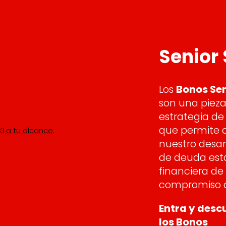
Senior
Los
Bonos Se
son una pieza
estrategia de
que permite a 
I a tu alcance.
nuestro desar
de deuda esta
financiera de
compromiso d
Entra y desc
los Bonos