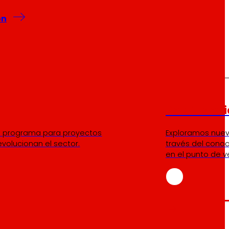
on
Retail Medi
tro programa para proyectos
Exploramos nue
volucionan el sector.
través del conoc
en el punto de v