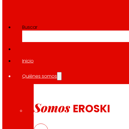
financiación vinculada al capital social
Un instrumento que permite a inversore
partícipes contribuir al desarrollo del pr
desde un modelo alineado con nuestra 
Buscar
cooperativa, participando en su evoluci
plazo.
Información para titulares de AFSES
Inicio
Leer más
Quiénes somos
Somos
EROSKI