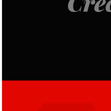
Cre
Así somos
Todo nuestro ADN: un viaje por la misión, la visió
EROSKI.
Compromisos
Compromisos
ERO