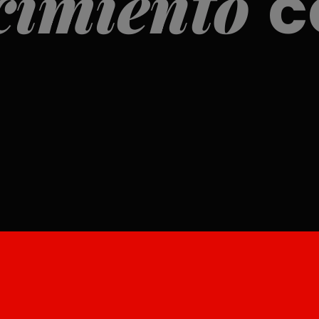
cimiento
c
Cooperativa
n y los pilares de
Somos por y para las personas.
gobierno y todos los órganos q
SKI