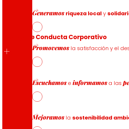
Descargar
libro
Generamos
riqueza local
y
solidar
Código de Conducta Corporativo
Promovemos
la satisfacción y el de
El Código de Conducta Corporativo de Grupo EROSKI tie
cualquiera que sea su responsabilidad, posición en la o
Escuchamos
informamos
p
e
a las
Descargar
código de conducta
Estructura
de gobierno
EROSKI S
Mejoramos
la
sostenibilidad ambi