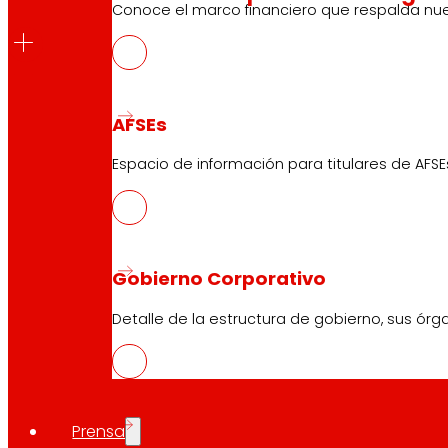
Conoce el marco financiero que respalda nues
2026
A continuación, puedes descargar la información r
AFSEs
Resumen AG 2026
Espacio de información para titulares de AFSE
Convocatoria Asamblea General Ordinaria de p
Propuesta de acuerdos a someter a la aprobac
Gobierno Corporativo
Detalle de la estructura de gobierno, sus órg
Histórico 2025
A continuación, puedes descargar la inf
Resumen AG 2025
Convocatoria Asamblea General Ordin
Prensa
Propuesta de acuerdos de la Asamble