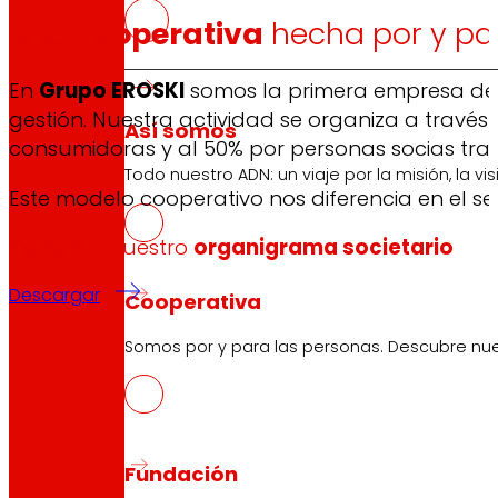
Una
cooperativa
hecha por y pa
En
Grupo EROSKI
somos la primera empresa de 
gestión. Nuestra actividad se organiza a trav
Así somos
consumidoras y al 50% por personas socias tra
Todo nuestro ADN: un viaje por la misión, la vis
Este modelo cooperativo nos diferencia en el se
Consulta nuestro
organigrama societario
Descargar
Cooperativa
Somos por y para las personas. Descubre nue
Fundación