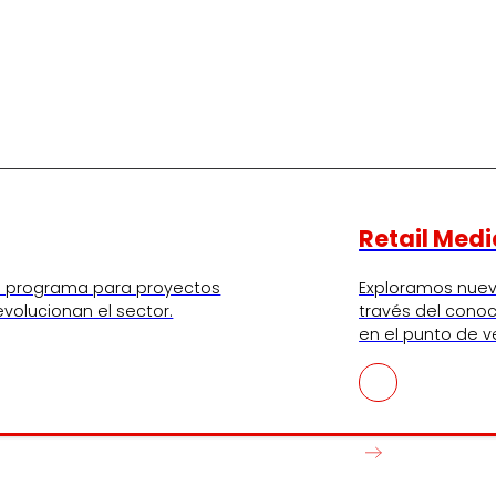
Retail Medi
tro programa para proyectos
Exploramos nue
volucionan el sector.
través del conoc
en el punto de v