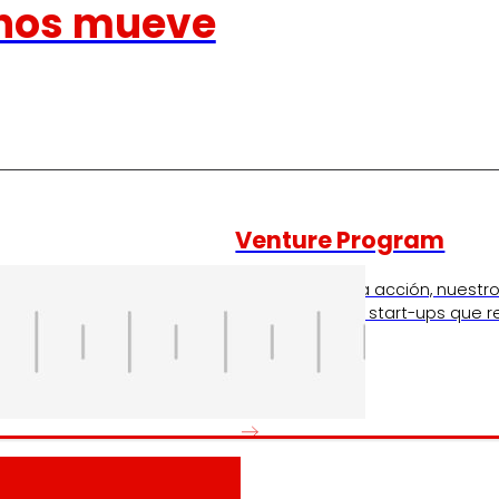
nos mueve
Venture Program
ando la experiencia de
De las ideas a la acción, nues
iendo nuestra
innovadores de start-ups que re