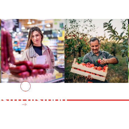
Senior Secured Bonds
 que
Conoce el marco financiero que respalda nuestra
SKI
emisiones y la información clave para bonistas
actuales y potenciales.
stra historia