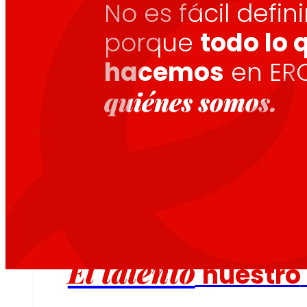
No es fácil defini
porque
todo lo 
hacemos
en ERO
Fomentamos
la
alimentación saludable.
s
quiénes somos.
Empleo
El talento
nuestro