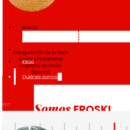
Buscar
Inauguración de la Sede
Social y Plataforma
Inicio
Logística de Elorrio
(Bizkaia).
Quiénes somos
Somos
1977
EROSKI