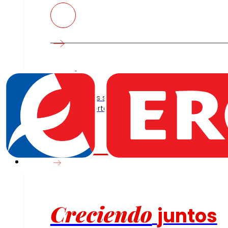
Empleo
Las personas son el corazón de EROSKI, descub
nuestras ofertas de trabajo.
Inversores
Creciendo
juntos