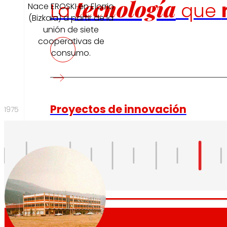
tecnología
La
que
Nace EROSKI en Elorrio
(Bizkaia) a partir de la
unión de siete
cooperativas de
consumo.
Proyectos de innovación
1975
La l+D+i impulsa nuestra transformación, mejor
compra, reforzando la sostenibilidad y fortalec
competitividad.
1975