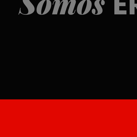
Somos
E
Cooperativa
n y los pilares de
Somos por y para las personas.
gobierno y todos los órganos q
SKI