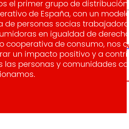
s el primer grupo de distribución
erativo de España, con un model
ra de personas socias trabajador
os
Escuchamos
la
e
umidoras en igualdad de derecho
informamos
 y el desarrollo
a las
 cooperativa de consumo, nos
onas
personas consumido
as.
ar un impacto positivo y a contri
s las personas y comunidades co
cionamos.