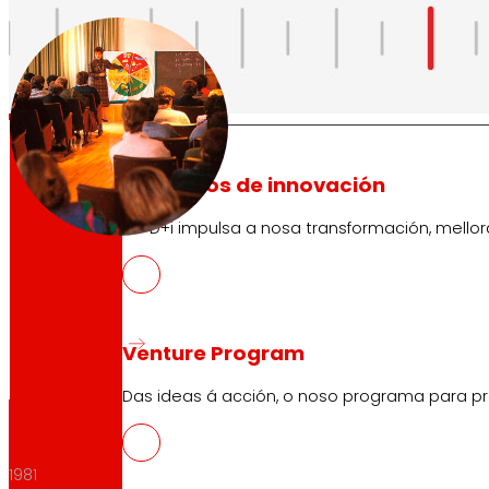
tecnoloxía
A
que
nos move
1978
Proxectos de innovación
A l+D+i impulsa a nosa transformación, mell
Venture Program
Das ideas á acción, o noso programa para pr
1981