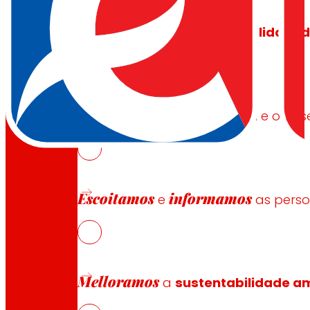
Xeramos
riqueza local
e
solidarie
Promovemos
a satisfacción e o d
Escoitamos
informamos
e
as pers
Melloramos
a
sustentabilidade am