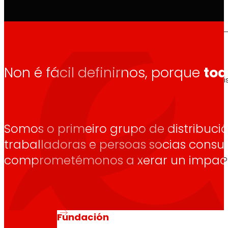
Así somos
Non é fácil definirnos, porque
tod
Todo o noso ADN: unha viaxe pola misión, a vis
Somos o primeiro grupo de distribuci
Cooperativa
traballadoras e persoas socias cons
comprometémonos a xerar un impacto 
Somos por e para as persoas. Descubre a nos
Fundación