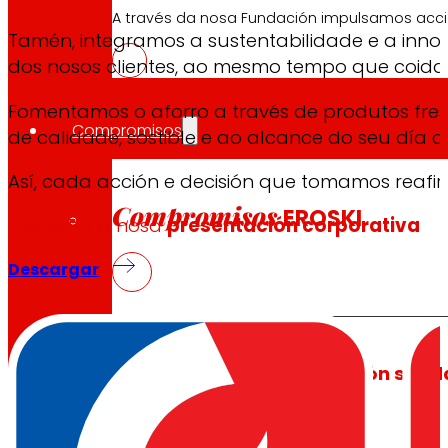
A través da nosa Fundación impulsamos acc
Tamén, integramos a sustentabilidade e a inn
dos nosos clientes, ao mesmo tempo que coida
Fomentamos o aforro a través de produtos fre
Compromisos
de calidade, sostible e ao alcance do seu día a 
Así, cada acción e decisión que tomamos reaf
Compromisos
EROSKI
Consulta a nosa
presentación corporativa
Descargar
Fomentamos
a
alimentación saud