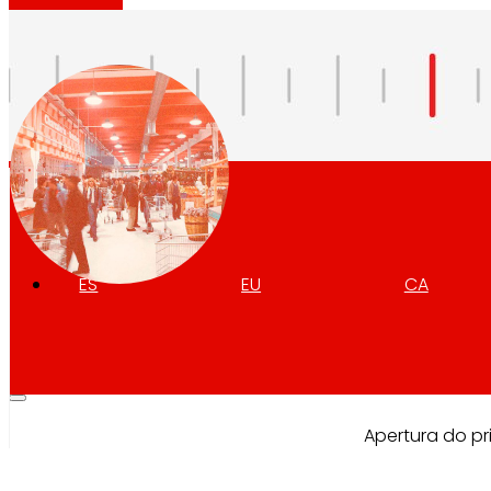
Retail Media
Exploramos novas formas de conectar marc
1981
Memorias
ES
EU
CA
Apertura do pr