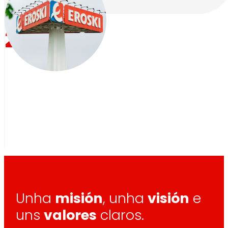
2026
Unha
misión
, unha
visión
e
uns
valores
claros.