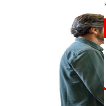
A través da nosa Fundación impulsamos acc
Compromisos
Compromisos
EROSKI
Fomentamos
a
alimentación saud