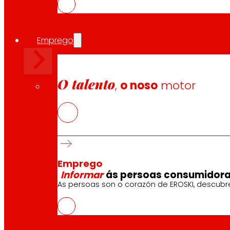
Emprego
O talento
,
o noso
motor
Emprego
Informar
ás persoas consumidor
As persoas son o corazón de EROSKI, descubr