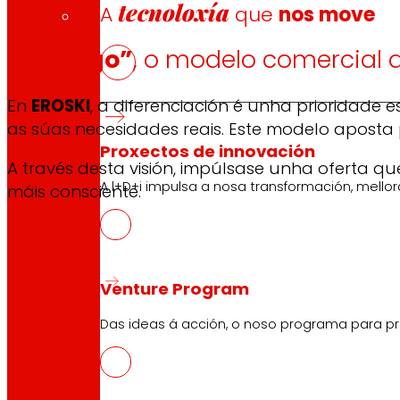
tecnoloxía
A
que
nos move
“Contigo”
, o modelo comercial 
En
EROSKI
, a diferenciación é unha prioridade 
as súas necesidades reais. Este modelo aposta 
Proxectos de innovación
A través desta visión, impúlsase unha oferta 
A l+D+i impulsa a nosa transformación, mell
máis consciente.
Venture Program
Das ideas á acción, o noso programa para pr