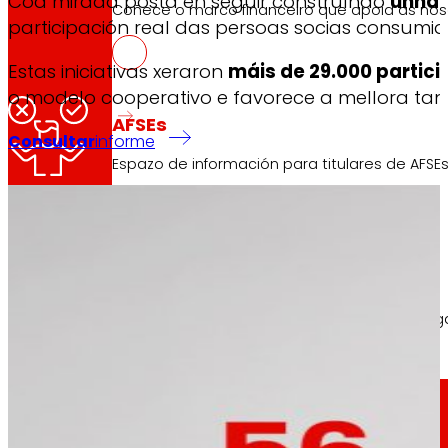
Coa mirada posta en seguir construíndo
unha 
Coñece o marco financeiro que apoia as nosa
participación real das persoas socias consumid
A implicación das persoas
Estas iniciativas xeraron
máis de 29.000 partic
o modelo cooperativo e favorece a mellora tan
AFSEs
Consultar
informe
Espazo de información para titulares de AFSEs
Goberno Corporativo
As achegas recollidas permitiron axus
Detalle da estrutura de goberno, os seus órg
Prensa