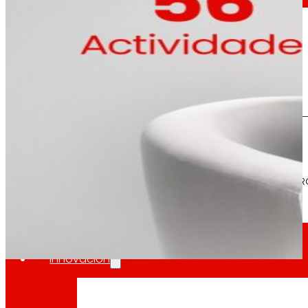
A valoración global do model
día
Ao
Prensa
Toda a actualidade e os últimos pasos de ER
Innovación