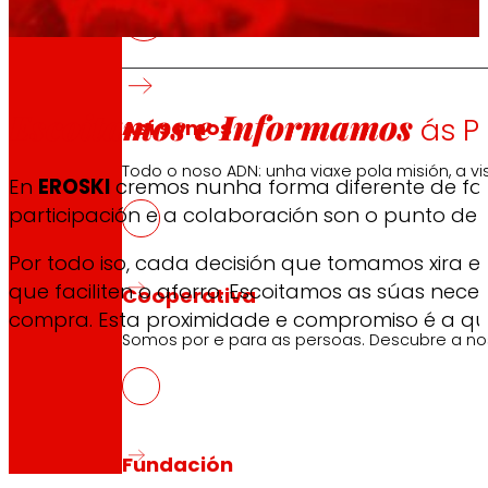
Escoitamos e Informamos
ás P
Así somos
Todo o noso ADN: unha viaxe pola misión, a vis
En
EROSKI
cremos nunha forma diferente de fac
participación e a colaboración son o punto de 
Por todo iso, cada decisión que tomamos xira e
que faciliten o aforro. Escoitamos as súas ne
Cooperativa
compra. Esta proximidade e compromiso é a que
Somos por e para as persoas. Descubre a nos
Fundación