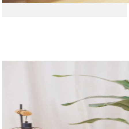
A voz
de
EROSKI
Testemuños
dos nosos
consumidores