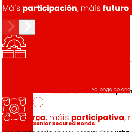
Máis
participación
, máis
futuro
Investidores
Crecendo
xuntos
Información financeira
Ao longo do ano i
Resultados, informes e principais indicadores
Actuar
de forma transparen
Máis
cerca
, máis
participativa
,
Senior Secured Bonds