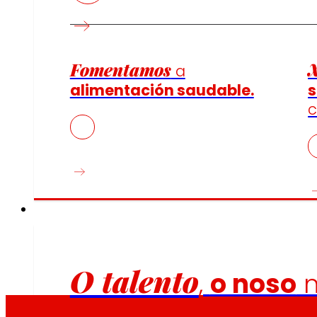
Fomentamos
a
alimentación saudable.
s
c
Emprego
O talento
,
o noso
m