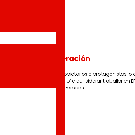
l e
Cooperación
Somos propietarios e protagonistas, o 
‘algo propio’ e considerar traballar en
proxecto conxunto.