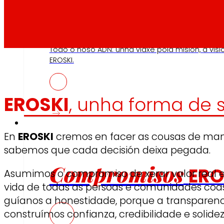
Así somos
Todo o noso ADN: unha viaxe pola misión, a visi
EROSKI.
EROSKI
, unha forma de 
Compromisos
En
EROSKI
cremos en facer as cousas de man
sabemos que cada decisión deixa pegada.
Compromisos
ERO
Asumimos o compromiso de xerar valor real e
vida de todas as persoas e comunidades coas
guíanos a honestidade, porque a transparenc
construímos confianza, credibilidade e solidez