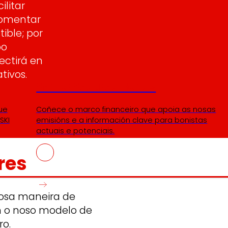
cilitar
fomentar
ible; por
po
ectirá en
tivos.
Senior Secured Bonds
ue
Coñece o marco financeiro que apoia as nosas
SKI
emisións e a información clave para bonistas
actuais e potenciais.
res
 nosa maneira de
en o noso modelo de
o.