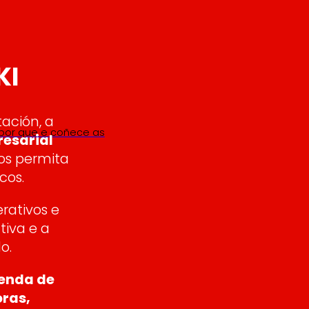
KI
ación, a
 por que e coñece as
resarial
nos permita
cos.
rativos e
tiva e a
o.
enda de
ras,