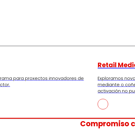
Retail Medi
ograma para proxectos innovadores de
Exploramos nov
ctor.
mediante o coñ
activación no p
Compromiso 