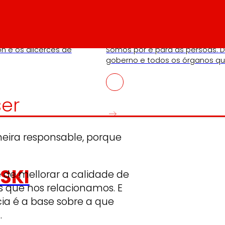
Cooperativa
ón e os alicerces de
Somos por e para as persoas. D
goberno e todos os órganos que
ser
eira responsable, porque
SKI
 de mellorar a calidade de
 que nos relacionamos. E
ia é a base sobre a que
.