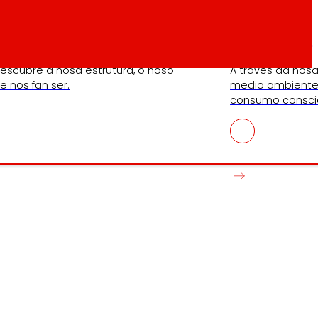
Fundación
escubre a nosa estrutura, o noso
A través da nos
 nos fan ser.
medio ambiente,
consumo consci