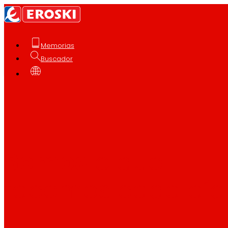
Memorias
Buscador
Galego
Quen somos
Somos
EROSKI
Somos
o que
facemos cada día