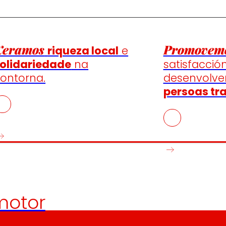
Xeramos
Promovem
riqueza local
e
olidariedade
na
satisfacció
ontorna.
desenvolv
persoas tr
otor