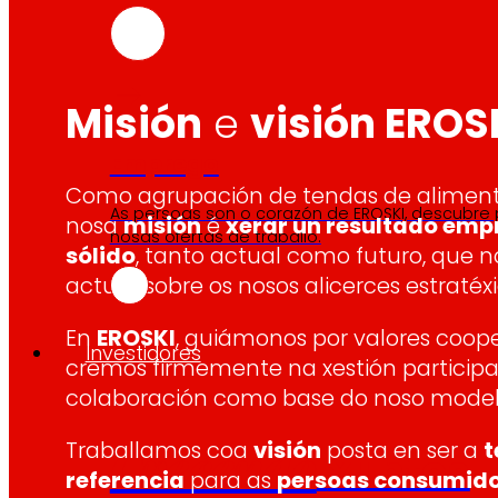
Misión
e
visión EROS
Emprego
Como agrupación de tendas de aliment
As persoas son o corazón de EROSKI, descubre
nosa
misión
é
xerar un resultado emp
nosas ofertas de traballo.
sólido
, tanto actual como futuro, que 
actuar sobre os nosos alicerces estratéxi
En
EROSKI
, guiámonos por valores coope
Investidores
cremos firmemente na xestión participa
colaboración como base do noso model
Traballamos coa
visión
posta en ser a
t
Crecendo
xuntos
referencia
para as
persoas consumido