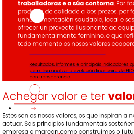
traballadoras e a súa contorna
. Por fa
produtos de calidade a bos prezos, por 
unha alimentación saudable, local e sost
ofrecer un proxecto ilusionante ao equi
fundamentalmente feminino, e que refl
todo momento os nosos valores coopera
Información financeira
Resultados, informes e principais indicadores q
permiten analizar a evolución financeira de ERO
con transparencia.
Achegar valor e ter
valo
Prensa
Estes son os nosos valores, os que inspiran a
actuar. Seis principios fundamentais sosteñ
empresa e marcan como construímos o futur