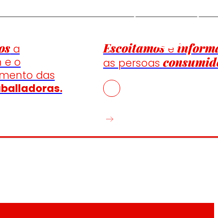
os
Escoitamos
inform
a
e
consumid
n e o
as persoas
emento das
aballadoras.