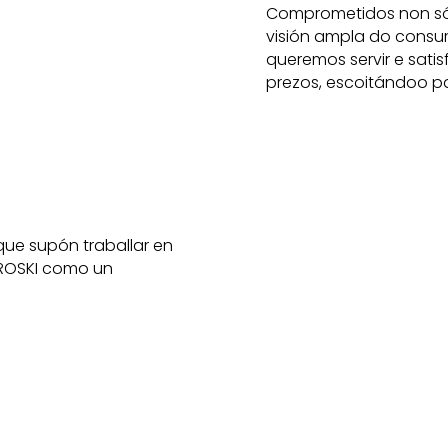
Comprometidos non só 
visión ampla do cons
queremos servir e sati
prezos, escoitándoo pa
que supón traballar en
 EROSKI como un