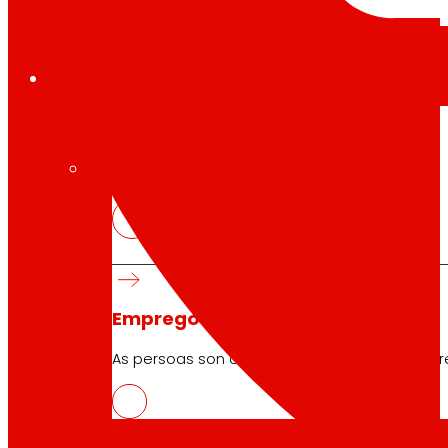
Emprego
O talento
,
o noso
motor
Emprego
As persoas son o corazón de EROSKI, descubr