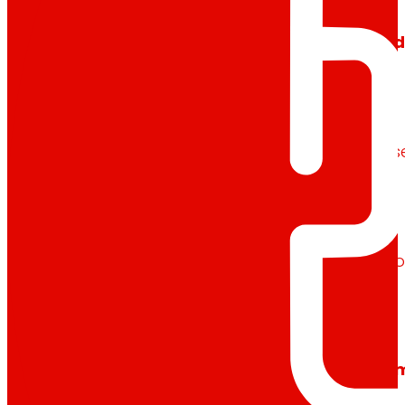
Xeramos
riqueza local
e
solidarie
Promovemos
a satisfacción e o d
Escoitamos
informamos
e
as pers
Melloramos
a
sustentabilidade am