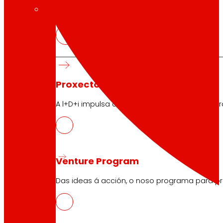
tecnoloxía
A
que
nos move
Proxectos de innovación
A l+D+i impulsa a nosa transformación, mell
Venture Program
Das ideas á acción, o noso programa para pr