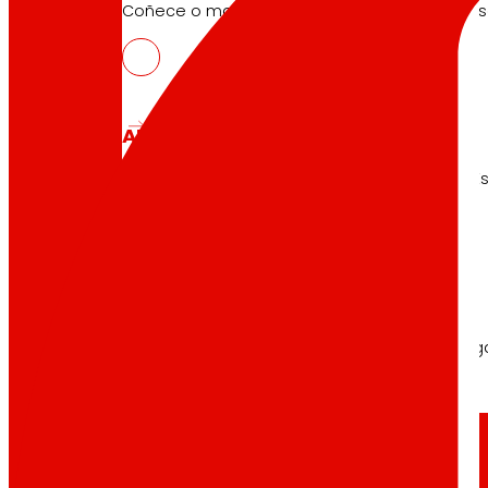
Coñece o marco financeiro que apoia as nosa
AFSEs
Espazo de información para titulares de AFSEs
Goberno Corporativo
Detalle da estrutura de goberno, os seus órg
Prensa