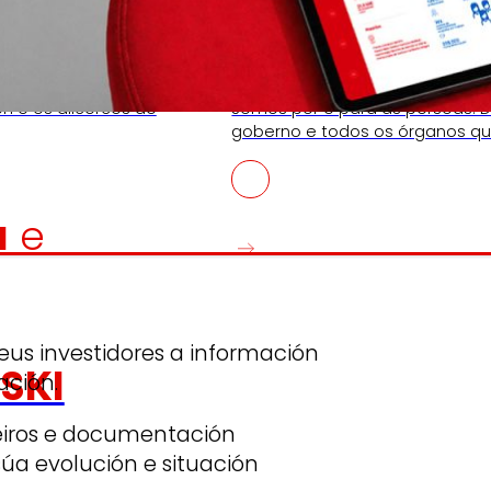
Cooperativa
ón e os alicerces de
Somos por e para as persoas. D
goberno e todos os órganos que
a
e
eus investidores a información
SKI
ación.
ceiros e documentación
súa evolución e situación