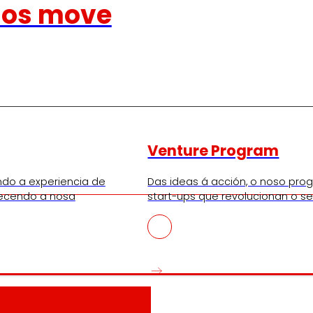
nos move
Venture Program
ndo a experiencia de
Das ideas á acción, o noso pr
lecendo a nosa
start-ups que revolucionan o se