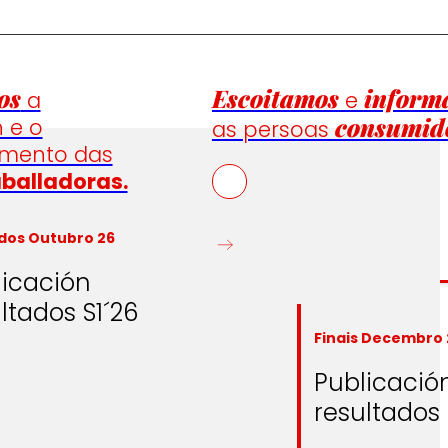
os
Escoitamos
inform
a
e
consumid
n e o
as persoas
emento das
aballadoras.
dos Outubro 26
licación
ltados S1´26
Finais Decembro 
Publicació
resultados