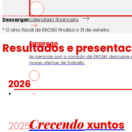
Descargar
calendario financeiro
* O ano fiscal de EROSKI finaliza o 31 de xaneiro
Emprego
Resultados e presentac
As persoas son o corazón de EROSKI, descubre
nosas ofertas de traballo.
2026
Investidores
Crecendo
xuntos
2025