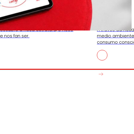
Fundación
escubre a nosa estrutura, o noso
A través da nos
 nos fan ser.
medio ambiente,
consumo consci