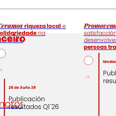
Xeramos
Promovem
riqueza local
e
olidariedade
na
satisfacció
nceiro
ontorna.
desenvolv
persoas tr
Media
Pub
resu
26 de Xuño 26
Publicación
otor
resultados Q1´26