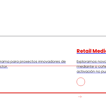
Retail Medi
ograma para proxectos innovadores de
Exploramos nov
ctor.
mediante o coñ
activación no p