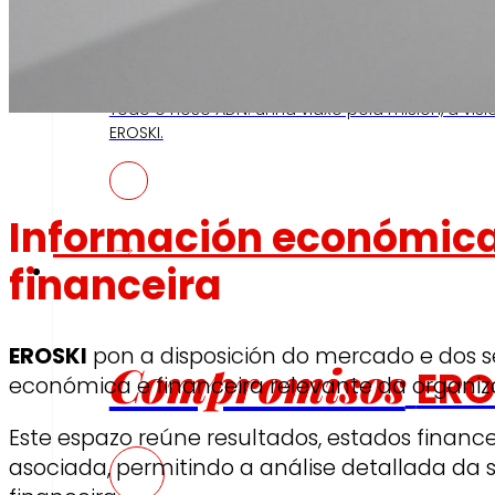
Así somos
Todo o noso ADN: unha viaxe pola misión, a visi
EROSKI.
Información económic
Compromisos
financeira
EROSKI
pon a disposición do mercado e dos s
Compromisos
ERO
económica e financeira relevante da organiz
Este espazo reúne resultados, estados finan
asociada, permitindo a análise detallada da 