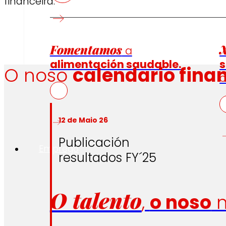
financeira.
Fomentamos
a
alimentación saudable.
s
O noso
calendario fina
c
12 de Maio 26
Publicación
Emprego
resultados FY´25
O talento
,
o noso
m