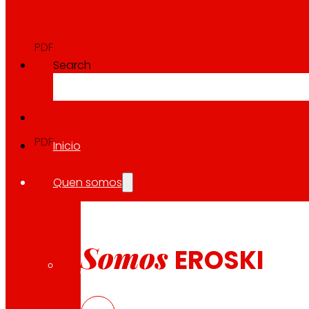
Informe Trimestral
2025
PDF
Search
Anuncio Trimestral
2025
PDF
Inicio
Quen somos
PRIMEIRO SEMESTRE
Somos
EROSKI
Informe Semestral
2025