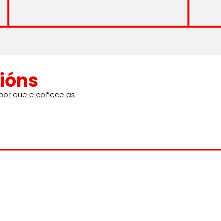
ións
 por que e coñece as