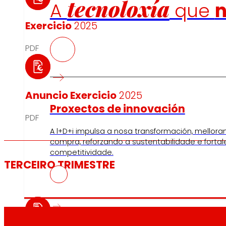
tecnoloxía
A
que
Exercicio
2025
PDF
Anuncio Exercicio
2025
Proxectos de innovación
PDF
A l+D+i impulsa a nosa transformación, mellora
compra, reforzando a sustentabilidade e forta
competitividade.
TERCEIRO TRIMESTRE