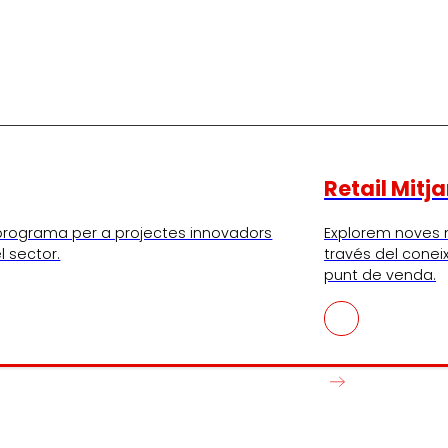
Retail Mitj
e programa per a projectes innovadors
Explorem noves
l sector.
través del conei
punt de venda.