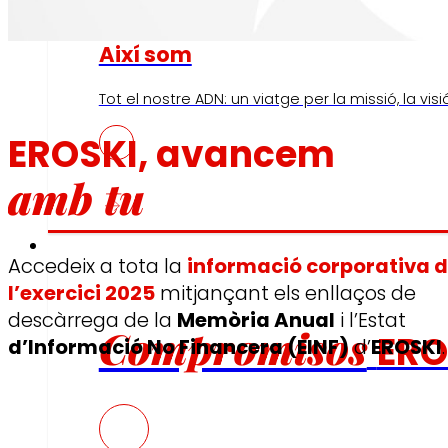
Així som
Tot el nostre ADN: un viatge per la missió, la visió 
EROSKI, avancem
amb tu
Compromisos
Accedeix a tota la
informació corporativa 
l’exercici 2025
mitjançant els enllaços de
descàrrega de la
Memòria Anual
i l’Estat
Compromisos
ERO
d’Informació No Financera (EINF)
d’
EROSKI
.