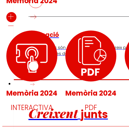
Memòria 2024
Ocupació
Les persones són el cor d’EROSKI, descobreix per
nostres ofertes de feina.
Inversors
Memòria 2024
Memòria 2024
INTERACTIVA
PDF
Creixent
junts