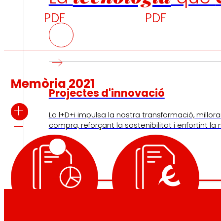
PDF
PDF
Memòria 2021
Projectes d'innovació
La l+D+i impulsa la nostra transformació, millora
compra, reforçant la sostenibilitat i enfortint la