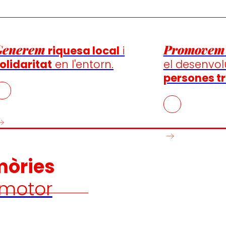
Generem
Promovem
riquesa local
i
olidaritat
en l'entorn.
el desenvo
persones tr
mòries
motor