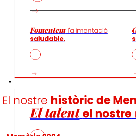
Fomentem
l'alimentació
saludable.
s
Ocupació
El nostre
històric de Me
El talent
el nostre