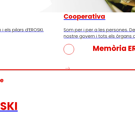
Cooperativa
i els pilars d’EROSKI.
Som per i per a les persones. De
nostre govern i tots els òrgans 
Memòria E
de
SKI