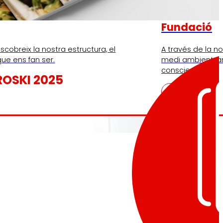
Fundació
scobreix la nostra estructura, el
A través de la n
que ens fan ser.
medi ambient, a
conscient.
ROSKI 2025