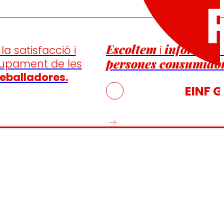
Escoltem
informem
la satisfacció i
i
persones consumidor
lupament de les
eballadores.
EINF 