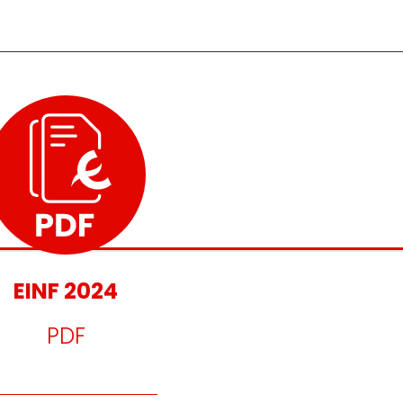
 què i coneix les
EINF 2024
PDF