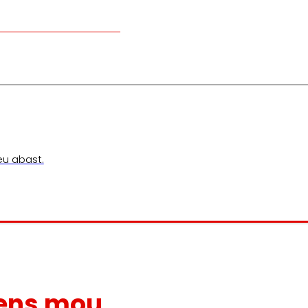
teu abast.
ens mou