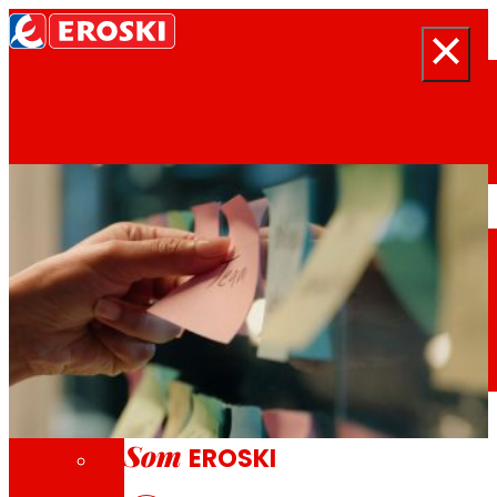
Cercar
Inici
Qui som
Som
EROSKI
Projectes d'Innovació