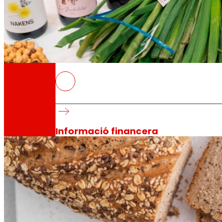
Inversors
Creixent
junts
JakiZU!
: aprenent a comprar de manera sos
2023
Informació financera
Resultats, informes i principals indicadors qu
Sènior Secured Bonds