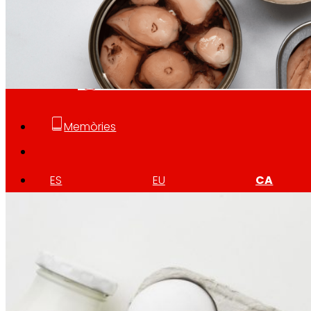
Retail Mitjana
Explorem noves maneres de connectar marques
ENVIROSCORE
, sistema de comunicació d
Memòries
2019
ES
EU
CA