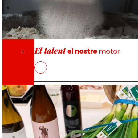
Ocupació
El talent
INSOSTPACK
: residus que alimenten el fu
el nostre
motor
2025
Ocupació
Les persones són el cor d’EROSKI, descobreix p