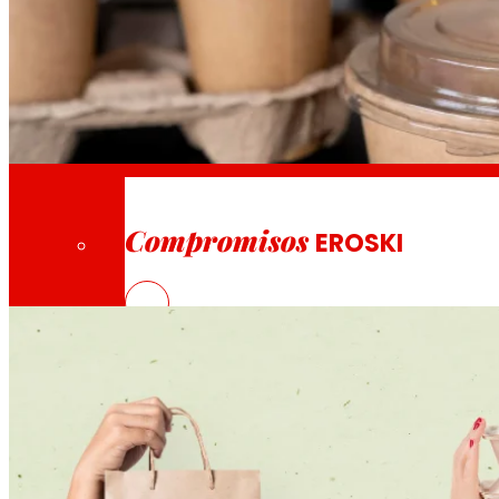
A través de la nostra Fundació impulsem acc
Compromisos
INVASEC
: Innovació en envasos sostenibl
Compromisos
EROSKI
2025
Fomentem
l'alimentació
saludable.