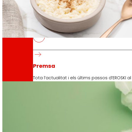
dia
Al
DELIFUNGUS, postres veganes riques en pr
Premsa
2024
Tota l’actualitat i els últims passos d’EROSKI a
Innovació