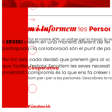
Escoltem i Informem
les
Perso
Així som
Tot el nostre ADN: un viatge per la missió, la vis
A
EROSKI
creiem en una manera diferent de fer e
participació i la col·laboració són el punt de pa
Per tot això, cada decisió que prenem gira al v
que facilitin l’estalvi. Escoltem les seves nece
Cooperativa
proximitat i compromís és la que ens fa créixer i
Som per i per a les persones. Descobreix la no
Fundació