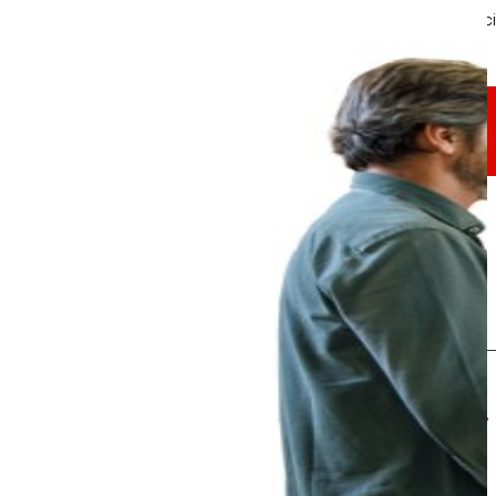
A través de la nostra Fundació impulsem acc
Compromisos
Compromisos
EROSKI
Fomentem
l'alimentació
saludable.