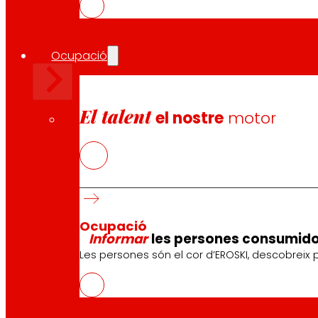
Ocupació
El talent
el nostre
motor
Ocupació
Informar
les persones consumid
Les persones són el cor d’EROSKI, descobreix p