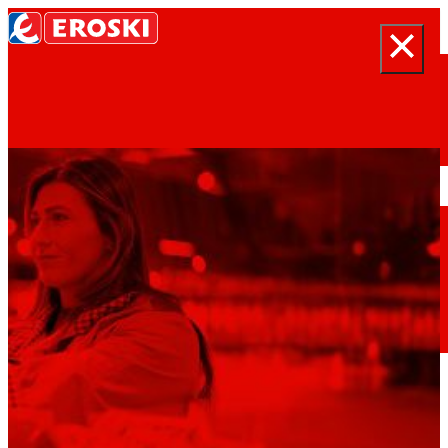
Cercar
Inici
Qui som
Som
EROSKI