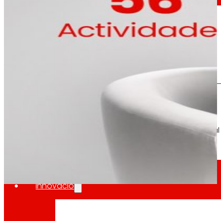
La valoració global del mo
dia
Al
Premsa
Tota l’actualitat i els últims passos d’EROSKI a
Innovació