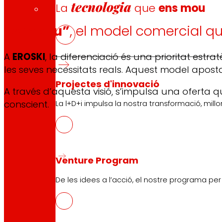
tecnologia
La
que
ens mou
“Amb tu”
, el model comercial qu
A
EROSKI
, la diferenciació és una prioritat est
les seves necessitats reals. Aquest model apost
Projectes d'innovació
A través d’aquesta visió, s’impulsa una oferta 
conscient.
La l+D+i impulsa la nostra transformació, millor
Venture Program
De les idees a l’acció, el nostre programa pe