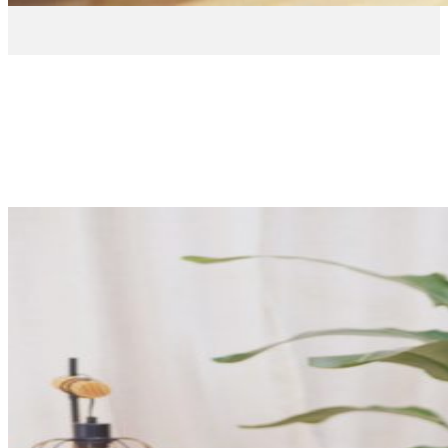
La veu
d'
EROSKI
Testimonis
dels nostres
consumidors