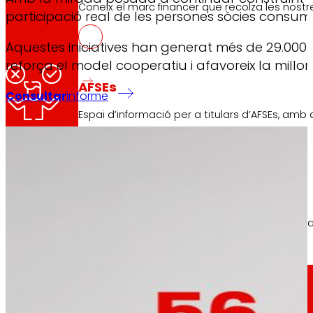
Coneix el marc financer que recolza les nostre
participació real de les persones sòcies consumido
La implicació de les per
Aquestes iniciatives han generat més de 29.000 pa
reforça el model cooperatiu i afavoreix la millo
AFSEs
Consultar
informe
Espai d’informació per a titulars d’AFSEs, amb
Les aportacions recollides han permès ajustar p
Govern Corporatiu
Detall de l’estructura de govern, els seus òrg
Premsa