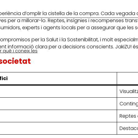
periència d’omplir la cistella de la compra. Cada vegada 
tives per a millorar-lo. Reptes, insígnies i recompenses 
umidors, experts i agents locals per a assegurar que les s
mpromisos per la Salut i la Sostenibilitat, i molt especi
lient informació clara per a decisions conscients. JakiZU! 
 què i coneix les
 societat
ici
Visuali
Conting
Reptes 
Destaca