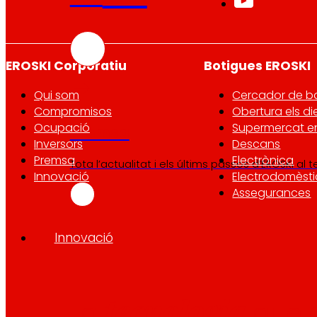
EROSKI Corporatiu
Botigues EROSKI
Qui som
Cercador de b
Compromisos
Obertura els di
Ocupació
Supermercat en
Premsa
Inversors
Descans
Premsa
Electrònica
Tota l’actualitat i els últims passos d’EROSKI al 
Innovació
Electrodomèsti
Assegurances
Innovació
tecnologia
La
que