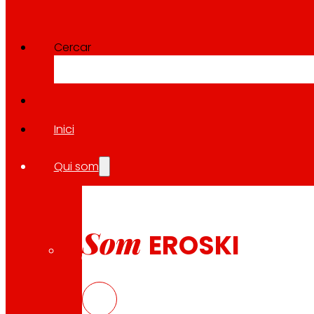
Cercador
Cercar
Cercar
Inici
Qui som
10.04.2026
JakiZU!: aprenent a comprar d
Som
EROSKI
Descarregar