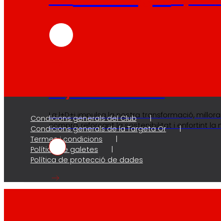
Projectes d'innovació
La l+D+i impulsa la nostra transformació, millora
Condicions generals del Club
compra, reforçant la sostenibilitat i enfortint la
Condicions generals de la Targeta Or
Termes i condicions
Política de galetes
Política de protecció de dades