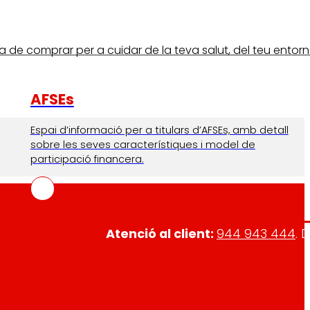
comprar per a cuidar de la teva salut, del teu entorn i d
AFSEs
Espai d’informació per a titulars d’AFSEs, amb detall
sobre les seves característiques i model de
participació financera.
Atenció al client:
944 943 444
. 