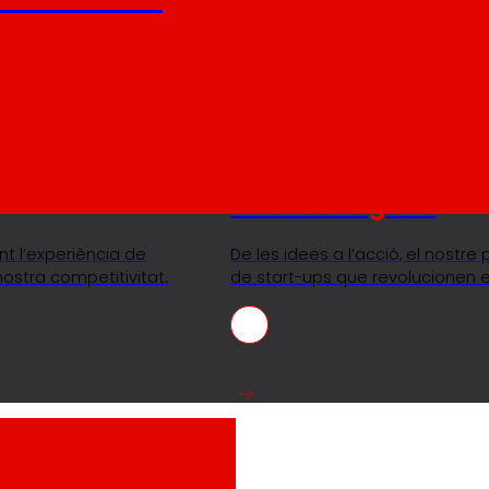
Venture Program
nt l’experiència de
De les idees a l’acció, el nostr
 nostra competitivitat.
de start-ups que revolucionen e