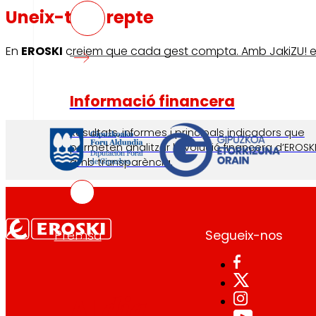
Uneix-te al repte
En
EROSKI
creiem que cada gest compta. Amb JakiZU! et c
Informació financera
Resultats, informes i principals indicadors que
permeten analitzar l’evolució financera d’EROSK
amb transparència.
Segueix-nos
Premsa
dia
Al