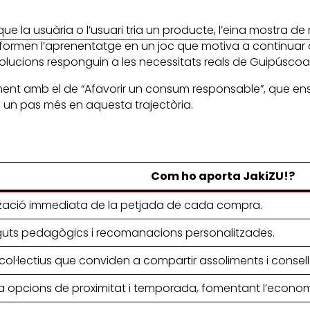
que la usuària o l’usuari tria un producte, l’eina mostra 
transformen l’aprenentatge en un joc que motiva a continu
olucions responguin a les necessitats reals de Guipúscoa i
alment amb el de “Afavorir un consum responsable”, que ens
és un pas més en aquesta trajectòria.
Com ho aporta JakiZU!?
tzació immediata de la petjada de cada compra.
uts pedagògics i recomanacions personalitzades.
col·lectius que conviden a compartir assoliments i consell
 opcions de proximitat i temporada, fomentant l’economi