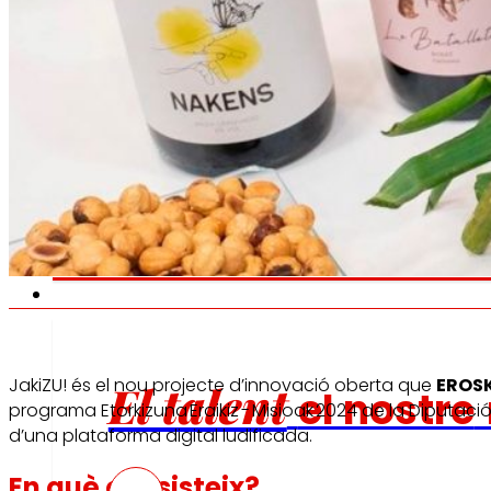
Fomentem
l'alimentació
saludable.
s
Ocupació
JakiZU! és el nou projecte d’innovació oberta que
EROSK
El talent
el nostre
programa Etorkizuna Eraikiz - Misioak 2024 de la Diputa
d’una plataforma digital ludificada.
En què consisteix?