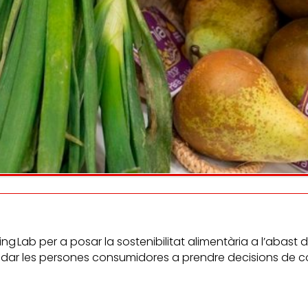
Escoltem
informem
la satisfacció i
i
persones consumidor
lupament de les
eballadores.
 Lab per a posar la sostenibilitat alimentària a l’abast d
: ajudar les persones consumidores a prendre decisions d