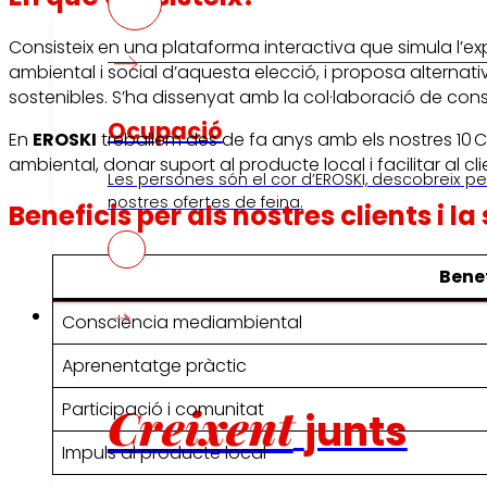
Consisteix en una plataforma interactiva que simula l’ex
ambiental i social d’aquesta elecció, i proposa alterna
sostenibles. S’ha dissenyat amb la col·laboració de cons
Ocupació
En
EROSKI
treballem des de fa anys amb els nostres 10 Co
ambiental, donar suport al producte local i facilitar al c
Les persones són el cor d’EROSKI, descobreix per
nostres ofertes de feina.
Beneficis per als nostres clients i la
Benef
Inversors
Consciència mediambiental
Aprenentatge pràctic
Creixent
Participació i comunitat
junts
Impuls al producte local