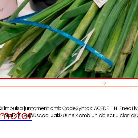
Generem
Promovem
riquesa local
i
olidaritat
en l'entorn.
el desenvo
persones tr
I
impulsa juntament amb CodeSyntax i ACEDE – H-Enea Living
motor
ció Foral de Guipúscoa, JakiZU! neix amb un objectiu clar