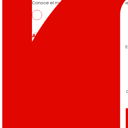
Conoce el marco financiero que respalda nues
AFSEs
Espacio de información para titulares de AFSE
Gobierno Corporativo
Detalle de la estructura de gobierno, sus órg
Prensa