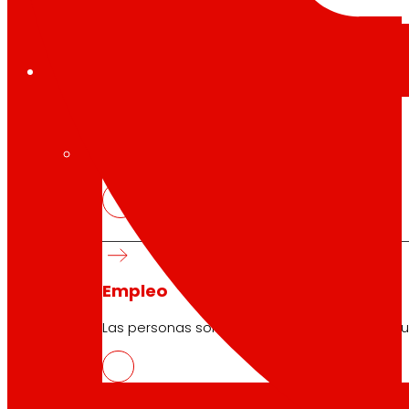
Empleo
El talento
nuestro
motor
Empleo
Las personas son el corazón de EROSKI, descu