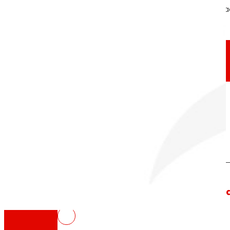
A través de nuestra Fundación impulsamos a
Compromisos
Compromisos
EROSKI
Fomentamos
la
alimentación salu