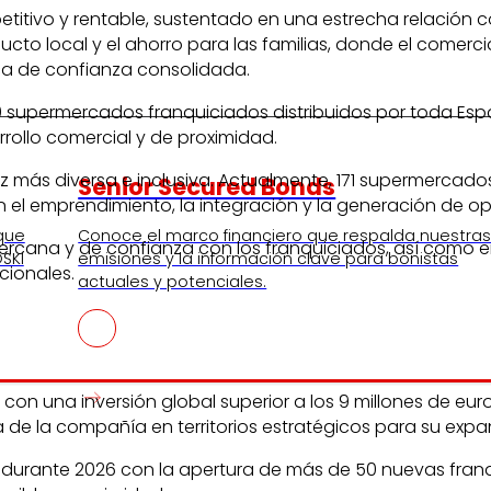
itivo y rentable, sustentado en una estrecha relación co
oducto local y el ahorro para las familias, donde el come
rca de confianza consolidada.
supermercados franquiciados distribuidos por toda Españ
rrollo comercial y de proximidad.
ez más diversa e inclusiva. Actualmente, 171 supermerca
Senior Secured Bonds
 el emprendimiento, la integración y la generación de opor
 que
Conoce el marco financiero que respalda nuestra
rcana y de confianza con los franquiciados, así como en
SKI
emisiones y la información clave para bonistas
cionales.
actuales y potenciales.
, con una inversión global superior a los 9 millones de e
 de la compañía en territorios estratégicos para su expa
durante 2026 con la apertura de más de 50 nuevas franqui