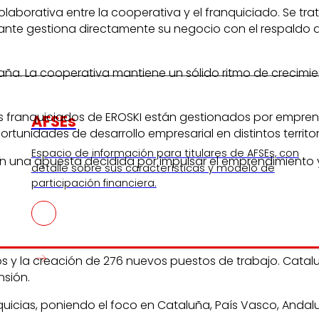
laborativa entre la cooperativa y el franquiciado. Se t
rciante gestiona directamente su negocio con el respaldo
a. La cooperativa mantiene un sólido ritmo de crecimie
dos franquiciados de EROSKI están gestionados por empr
AFSEs
tunidades de desarrollo empresarial en distintos territor
s
Espacio de información para titulares de AFSEs, con
 una apuesta decidida por impulsar el emprendimiento y 
detalle sobre sus características y modelo de
participación financiera.
uros y la creación de 276 nuevos puestos de trabajo. Cata
nsión.
cias, poniendo el foco en Cataluña, País Vasco, Andalucí