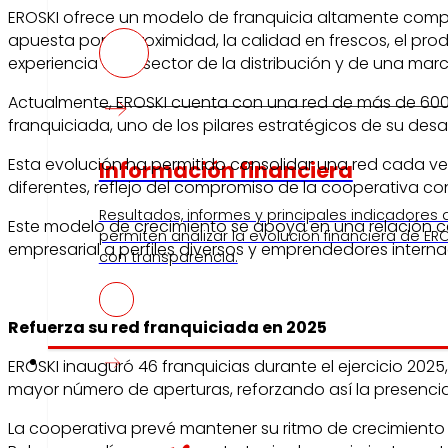
EROSKI ofrece un modelo de franquicia altamente compet
apuesta por la proximidad, la calidad en frescos, el pr
experiencia en el sector de la distribución y de una ma
Actualmente, EROSKI cuenta con una red de más de 600 
franquiciada, uno de los pilares estratégicos de su desa
Esta evolución ha permitido consolidar una red cada v
Información financiera
diferentes, reflejo del compromiso de la cooperativa con
Resultados, informes y principales indicadores
Este modelo de crecimiento se apoya en una relación ce
permiten analizar la evolución financiera de ERO
empresarial a perfiles diversos y emprendedores interna
con transparencia.
Refuerza su red franquiciada en 2025
Prensa
EROSKI inauguró 46 franquicias durante el ejercicio 2025
mayor número de aperturas, reforzando así la presencia
La cooperativa prevé mantener su ritmo de crecimiento 