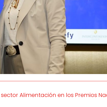
os
Escuchamos
la
e
informamos
 y el desarrollo
a las
onas
personas consumido
as.
sector Alimentación en los Premios Na