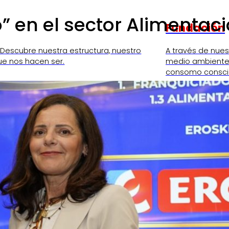
” en el sector Alimentac
Fundación
 Descubre nuestra estructura, nuestro
A través de nue
ue nos hacen ser.
medio ambiente,
consomo consci