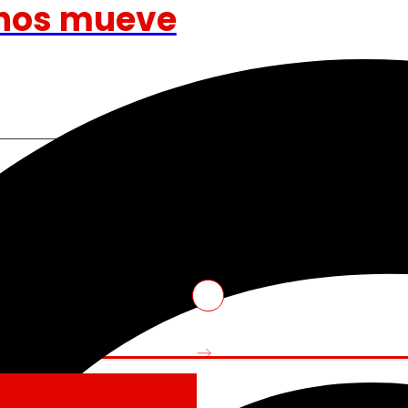
nos mueve
Venture Program
ando la experiencia de
De las ideas a la acción, nues
iendo nuestra
innovadores de start-ups que re