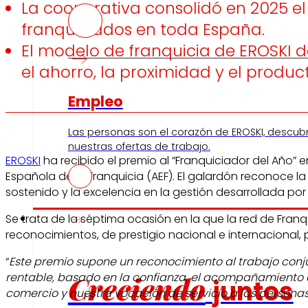
La cooperativa consolidó en 2025 e
franquiciados en toda España.
El modelo de franquicia de EROSKI 
el ahorro, la proximidad y el product
Empleo
Las personas son el corazón de EROSKI, descub
nuestras ofertas de trabajo.
EROSKI
ha recibido el premio al “Franquiciador del Año” 
Española de la Franquicia (AEF). El galardón reconoce 
sostenido y la excelencia en la gestión desarrollada por
Inversores
Se trata de la séptima ocasión en la que la red de Fran
reconocimientos, de prestigio nacional e internacional, 
“
Este premio supone un reconocimiento al trabajo conj
Creciendo
rentable, basado en la confianza, el acompañamiento 
juntos
comercio y nuestra vocación de servicio a las person