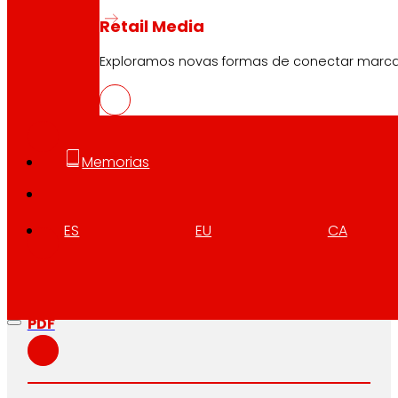
Retail Media
Exploramos novas formas de conectar marc
CAS
PDF
Memorias
EUS
PDF
ES
EU
CA
CAT
PDF