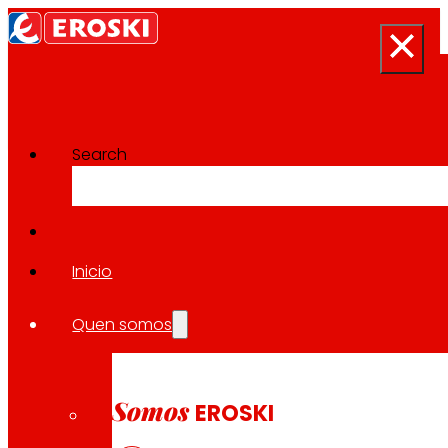
Search
Sala de prensa
Volver a todas as noticias
Inicio
Quen somos
12.05.2026
PREMIOS
Somos
EROSKI