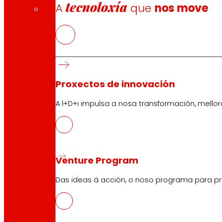
tecnoloxía
A
que
nos move
Proxectos de innovación
A l+D+i impulsa a nosa transformación, mell
Venture Program
Das ideas á acción, o noso programa para pr