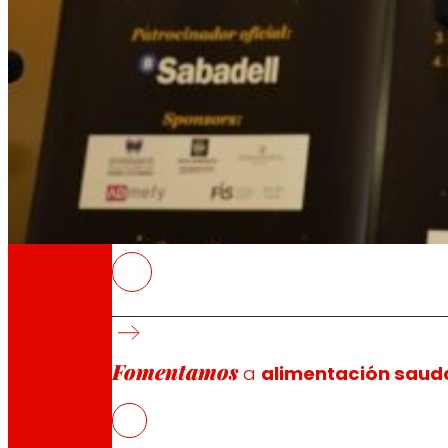
A través da nosa Fundación impulsamos acc
Compromisos
Compromisos
EROSKI
EROSKI suma o seu quinto premio como «Fran
A cooperativa consolidou en 2025 o crecem
Fomentamos
O modelo de franquía de EROSKI salienta po
a
alimentación saud
produto local.