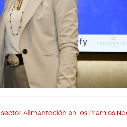
os
Escuchamos
la
e
informamos
 y el desarrollo
a las
onas
personas consumido
as.
sector Alimentación en los Premios Na