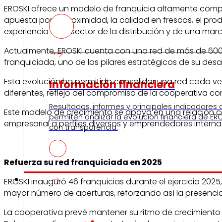
EROSKI ofrece un modelo de franquicia altamente compet
apuesta por la proximidad, la calidad en frescos, el pr
experiencia en el sector de la distribución y de una ma
Actualmente, EROSKI cuenta con una red de más de 600 
franquiciada, uno de los pilares estratégicos de su desa
Esta evolución ha permitido consolidar una red cada v
Información financiera
diferentes, reflejo del compromiso de la cooperativa con
Resultados, informes y principales indicadores
Este modelo de crecimiento se apoya en una relación ce
permiten analizar la evolución financiera de ERO
empresarial a perfiles diversos y emprendedores interna
con transparencia.
Refuerza su red franquiciada en 2025
Prensa
EROSKI inauguró 46 franquicias durante el ejercicio 2025
mayor número de aperturas, reforzando así la presencia
La cooperativa prevé mantener su ritmo de crecimiento 