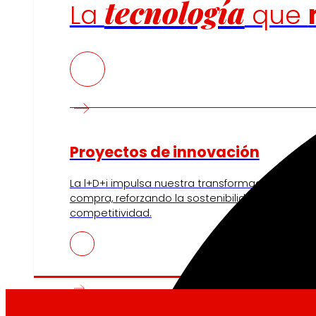
tecnología
La
que
Proyectos de innovación
La l+D+i impulsa nuestra transformación, mejor
compra, reforzando la sostenibilidad y fortalec
competitividad.