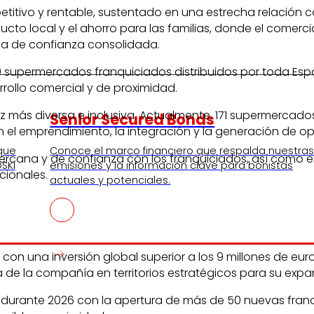
itivo y rentable, sustentado en una estrecha relación co
oducto local y el ahorro para las familias, donde el come
rca de confianza consolidada.
supermercados franquiciados distribuidos por toda Españ
rrollo comercial y de proximidad.
ez más diversa e inclusiva. Actualmente, 171 supermerca
Senior Secured Bonds
 el emprendimiento, la integración y la generación de opor
 que
Conoce el marco financiero que respalda nuestra
rcana y de confianza con los franquiciados, así como en
SKI
emisiones y la información clave para bonistas
cionales.
actuales y potenciales.
, con una inversión global superior a los 9 millones de e
 de la compañía en territorios estratégicos para su expa
durante 2026 con la apertura de más de 50 nuevas franqui