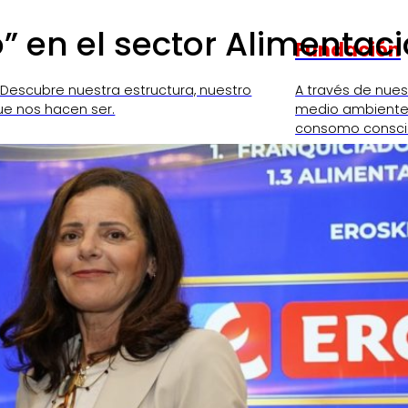
” en el sector Alimentac
Fundación
 Descubre nuestra estructura, nuestro
A través de nue
ue nos hacen ser.
medio ambiente,
consomo consci