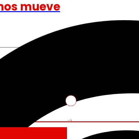
nos mueve
Venture Program
ando la experiencia de
De las ideas a la acción, nues
iendo nuestra
innovadores de start-ups que re