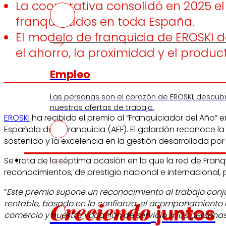
La cooperativa consolidó en 2025 e
franquiciados en toda España.
El modelo de franquicia de EROSKI 
el ahorro, la proximidad y el product
Empleo
Las personas son el corazón de EROSKI, descub
nuestras ofertas de trabajo.
EROSKI
ha recibido el premio al “Franquiciador del Año” 
Española de la Franquicia (AEF). El galardón reconoce 
sostenido y la excelencia en la gestión desarrollada por
Inversores
Se trata de la séptima ocasión en la que la red de Fran
reconocimientos, de prestigio nacional e internacional, 
“
Este premio supone un reconocimiento al trabajo conj
Creciendo
rentable, basado en la confianza, el acompañamiento 
juntos
comercio y nuestra vocación de servicio a las person