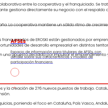
laborativa entre la cooperativa y el franquiciado. Se t
rciante gestiona directamente su negocio con el respaldo
a. La cooperativa mantiene un sólido ritmo de crecimie
dos franquiciados de EROSKI están gestionados por empr
AFSEs
tunidades de desarrollo empresarial en distintos territor
s
Espacio de información para titulares de AFSEs, con
 una apuesta decidida por impulsar el emprendimiento y 
detalle sobre sus características y modelo de
participación financiera.
uros y la creación de 276 nuevos puestos de trabajo. Cata
nsión.
cias, poniendo el foco en Cataluña, País Vasco, Andalucí