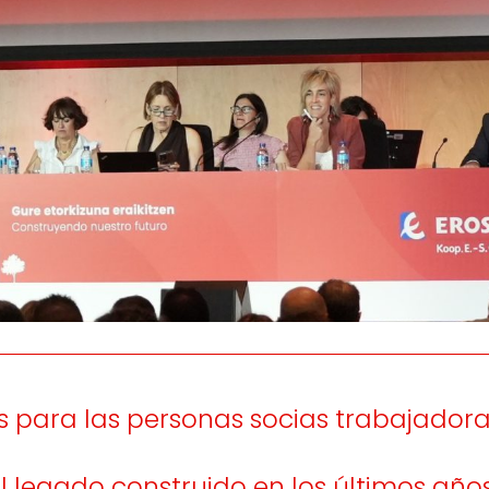
os
Escuchamos
la
e
informamos
 y el desarrollo
a las
onas
personas consumido
as.
para las personas socias trabajadoras,
 legado construido en los últimos años 