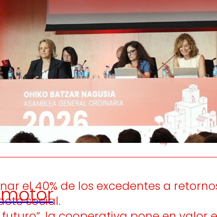
Generamos
Promovem
riqueza local
y
olidaridad
en el entorno.
satisfacción
de las
pers
trabajador
r el 40% de los excedentes a retornos 
motor
acto social.
uturo”, la cooperativa pone en valor el