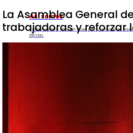
La Asamblea General de 
Así somos
trabajadoras y reforzar 
Todo nuestro ADN: un viaje por la misión, la visió
EROSKI.
Compromisos
Compromisos
ERO