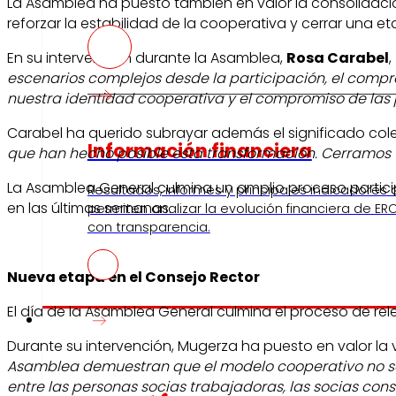
La Asamblea ha puesto también en valor la consolidación
reforzar la estabilidad de la cooperativa y cerrar una 
En su intervención durante la Asamblea,
Rosa Carabel
,
escenarios complejos desde la participación, el comp
nuestra identidad cooperativa y el compromiso de las
Carabel ha querido subrayar además el significado cole
Información financiera
que han hecho posible esta transformación. Cerramos un
La Asamblea General culmina un amplio proceso particip
Resultados, informes y principales indicadores
en las últimas semanas.
permiten analizar la evolución financiera de ERO
con transparencia.
Nueva etapa en el Consejo Rector
El día de la Asamblea General culmina el proceso de rel
Prensa
Durante su intervención, Mugerza ha puesto en valor la v
Asamblea demuestran que el modelo cooperativo no solo
entre las personas socias trabajadoras, las socias con