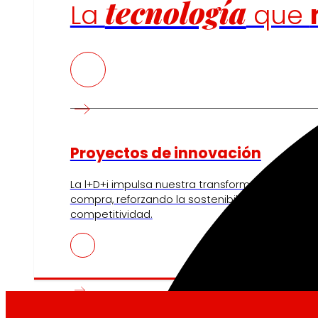
tecnología
La
que
Proyectos de innovación
La l+D+i impulsa nuestra transformación, mejor
compra, reforzando la sostenibilidad y fortalec
competitividad.