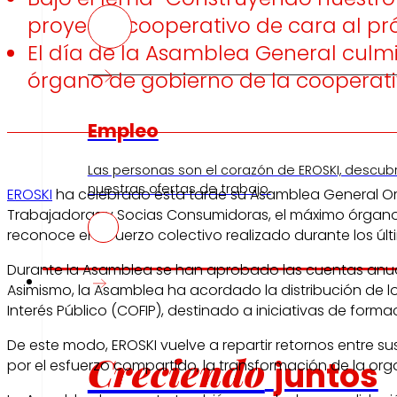
proyecto cooperativo de cara al pró
El día de la Asamblea General culmin
órgano de gobierno de la cooperati
Empleo
Las personas son el corazón de EROSKI, descub
nuestras ofertas de trabajo.
EROSKI
ha celebrado esta tarde su Asamblea General Ord
Trabajadoras y Socias Consumidoras, el máximo órgano de
reconoce el esfuerzo colectivo realizado durante los ú
Durante la Asamblea se han aprobado las cuentas anuales
Inversores
Asimismo, la Asamblea ha acordado la distribución de 
Interés Público (COFIP), destinado a iniciativas de for
De este modo, EROSKI vuelve a repartir retornos entre
Creciendo
juntos
por el esfuerzo compartido, la transformación de la org