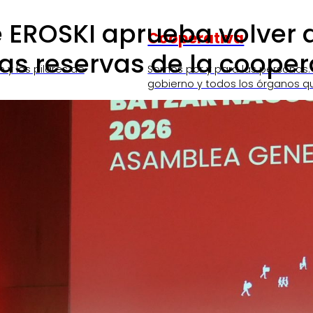
EROSKI aprueba volver a 
Cooperativa
las reservas de la cooper
n y los pilares de
Somos por y para las personas.
gobierno y todos los órganos q
SKI