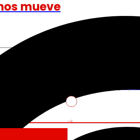
nos mueve
Venture Program
ando la experiencia de
De las ideas a la acción, nues
iendo nuestra
innovadores de start-ups que re