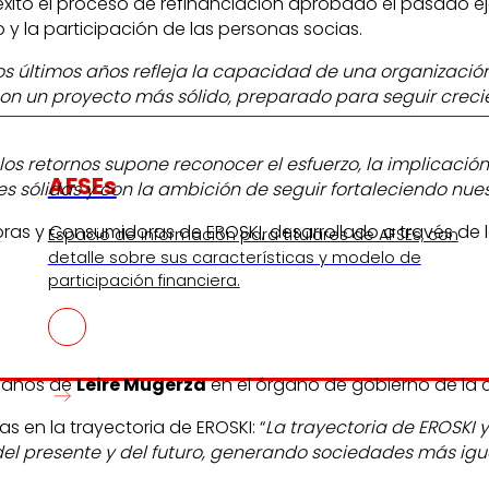
éxito el proceso de refinanciación aprobado el pasado eje
 y la participación de las personas socias.
los últimos años refleja la capacidad de una organizació
on un proyecto más sólido, preparado para seguir crec
os retornos supone reconocer el esfuerzo, la implicación
AFSEs
s sólidas y con la ambición de seguir fortaleciendo nue
ras y Consumidoras de EROSKI, desarrollado a través de l
s
Espacio de información para titulares de AFSEs, con
detalle sobre sus características y modelo de
participación financiera.
6 años de
Leire Mugerza
en el órgano de gobierno de la 
 en la trayectoria de EROSKI: “
La trayectoria de EROSKI 
 presente y del futuro, generando sociedades más iguali