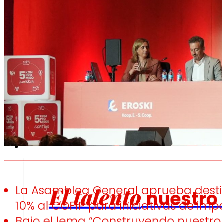
Fomentamos
la
alimentación saludable.
s
Empleo
La Asamblea General aprueba destina
El talento
nuestro
10% al COFIP para iniciativas de imp
Bajo el lema “Construyendo nuestro f