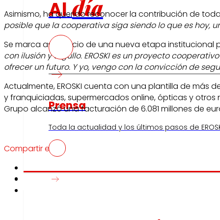
día
Al
Asimismo, ha querido reconocer la contribución de toda
posible que la cooperativa siga siendo lo que es hoy, 
Se marca así el inicio de una nueva etapa institucional
con ilusión y orgullo. EROSKI es un proyecto cooperati
ofrecer un futuro. Y yo, vengo con la convicción de se
Actualmente, EROSKI cuenta con una plantilla de más de 
y franquiciadas, supermercados online, ópticas y otros 
Prensa
Grupo alcanzó una facturación de 6.081 millones de euro
Toda la actualidad y los últimos pasos de EROSK
Compartir en:
Innovación