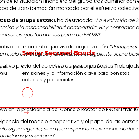
 de la situación financiera del grupo tras culminar con 
etapa de transformación marcada por el esfuerzo colectivo
CEO de Grupo EROSKI
, ha destacado: “
La evolución de 
romiso y la responsabilidad compartida. Hoy contamos c
 personas que formamos parte de EROSKI
”.
ctivo del momento que vive la organización: “
Recuperar l
Senior Secured Bonds
 ciclo estratégico y afrontamos el siguiente sobre base
ativo previo del colectivo de personas Socias Trabajado
 que
Conoce el marco financiero que respalda nuestra
SKI
emisiones y la información clave para bonistas
actuales y potenciales.
evo en la presidencia del Consejo Rector de EROSKI tras 1
igencia del modelo cooperativo y el papel de las personas
 sigue vigente, sino que responde a las necesidades del
sumidoras y el entorno
”.