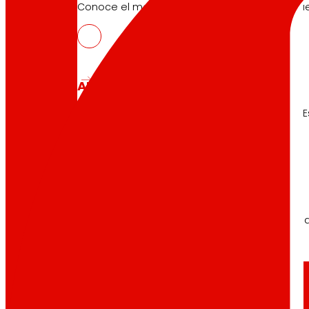
Conoce el marco financiero que respalda nues
AFSEs
Espacio de información para titulares de AFSE
Gobierno Corporativo
Detalle de la estructura de gobierno, sus órg
Prensa