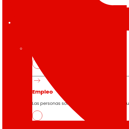
Empleo
El talento
nuestro
motor
Empleo
Las personas son el corazón de EROSKI, descu