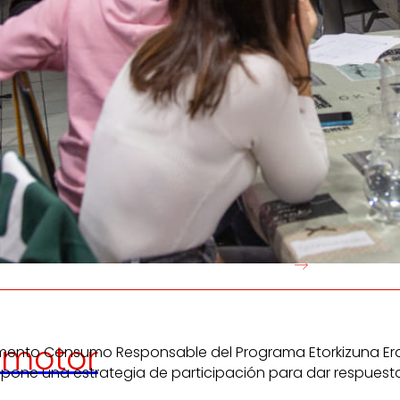
Generamos
Promovem
riqueza local
y
olidaridad
en el entorno.
satisfacción
de las
pers
trabajador
motor
mento Consumo Responsable del Programa Etorkizuna Eraiki
ropone una estrategia de participación para dar respues