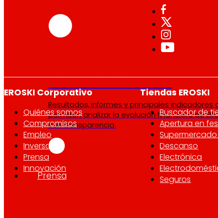
Información financiera
EROSKI Corporativo
Tiendas EROSKI
Resultados, informes y principales indicadores
Quiénes somos
Buscador de t
permiten analizar la evolución financiera de ERO
Compromisos
Apertura en fes
con transparencia.
Empleo
Supermercado 
Inversores
Descanso
Prensa
Electrónica
Innovación
Electrodomést
Prensa
Seguros