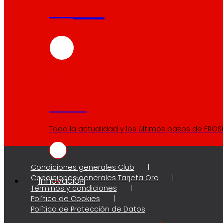
día
Al
Prensa
Toda la actualidad y los últimos pasos de EROSK
Condiciones generales Club
Condiciones generales Tarjeta Oro
Innovación
Términos y condiciones
Política de Cookies
Política de Protección de Datos