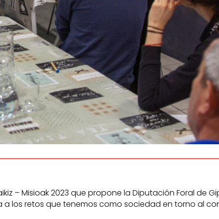
os
Escuchamos
la
e
informamos
 y el desarrollo
a las
onas
personas consumido
as.
z – Misioak 2023 que propone la Diputación Foral de Gip
ta a los retos que tenemos como sociedad en torno al c