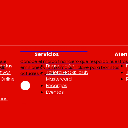
Senior Secured Bonds
Servicios
Aten
 que
Conoce el marco financiero que respalda nuestra
iendas
Financiación
SKI
emisiones y la información clave para bonistas
tivos
Tarjeta EROSKI club
actuales y potenciales.
Online
Mastercard
Encargos
Eventos
icos