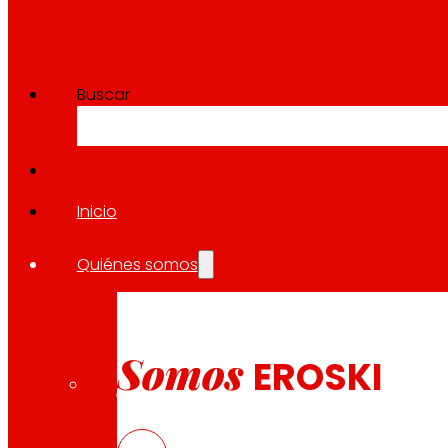
Descargar
Buscar
Inicio
10.04.2026
ELIKAERA, plataforma digital
Quiénes somos
la ciudadanía
Descargar
Somos
EROSKI