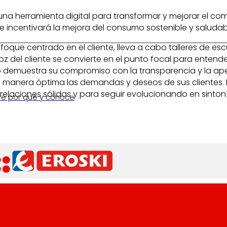
lar una herramienta digital para transformar y mejorar e
e incentivará la mejora del consumo sostenible y saludab
oque centrado en el cliente, lleva a cabo talleres de e
z del cliente se convierte en el punto focal para entender
 demuestra su compromiso con la transparencia y la apert
manera óptima las demandas y deseos de sus clientes. E
r relaciones sólidas y para seguir evolucionando en sint
re por qué y conoce