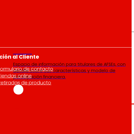
AFSEs
ción al Cliente
s
Espacio de información para titulares de AFSEs, con
Formulario de contacto
detalle sobre sus características y modelo de
Tiendas online
participación financiera.
Retiradas de producto