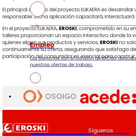
El principal objetivo del proyecto ELIKAERA es desarrol
responsable. Dicha aplicación capacitará, interactuará 
En el proyecto ELIKAERA,
EROSKI
, comprometido en su enf
talleres proporcionan un espacio interactivo donde la vo
quienes eligen sus productos y servicios,
EROSKI
no solo
Empleo
continuamente su oferta, asegurando que satisfaga de 
participación del consumidor es esencial para construi
Las personas son el corazón de EROSKI, descub
nuestras ofertas de trabajo.
Inversores
Creciendo
juntos
Síguenos