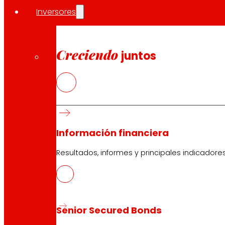
Inversores
Acerca de FUNDACIÓN EROSKI
Fundación EROSKI es una iniciativa impulsada por EROSKI 
promoción, educación y protección de las personas con
Creciendo
juntos
cohesionada, siempre con el intercooperativismo como e
Compartir en:
Información financiera
Resultados, informes y principales indicadore
Senior Secured Bonds