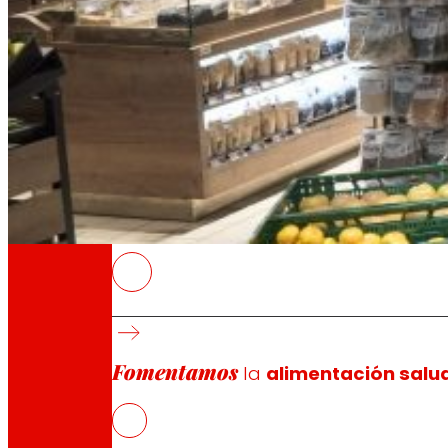
A través de nuestra Fundación impulsamos a
Compromisos
Compromisos
EROSKI
El consumo medio de alimentos saludables si
Entre 2022 y 2024, el gasto medio por perso
Fomentamos
Navarra y País Vasco lideran los hábitos de 
la
alimentación salu