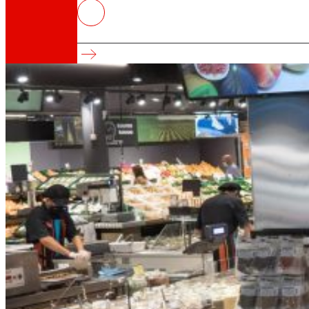
Los españoles consumen menos
Estudio “¿Cómo comemos? Análisis del consumo
Así somos
Todo nuestro ADN: un viaje por la misión, la vis
Cooperativa
Somos por y para las personas. Descubre nue
Fundación