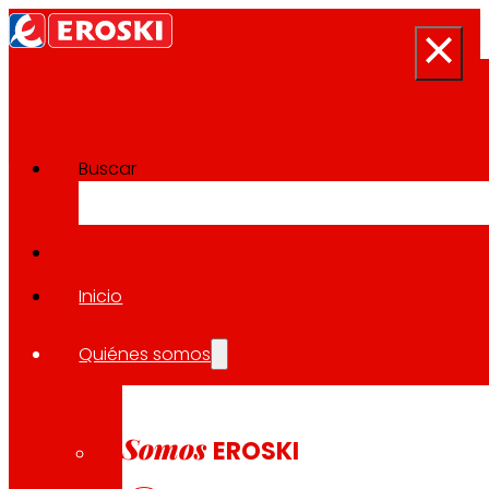
Buscar
Sala de prensa
Volver a todas las noticias
Inicio
Quiénes somos
13.11.2025
CONSUMO
Somos
EROSKI