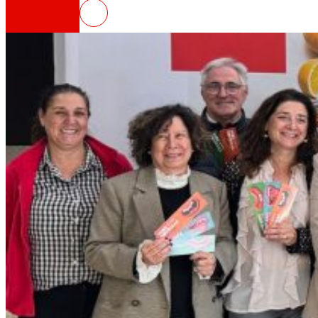
EROSKI presenta la decimotercera
Así somos
Todo nuestro ADN: un viaje por la misión, la vis
Cooperativa
Somos por y para las personas. Descubre nue
Fundación