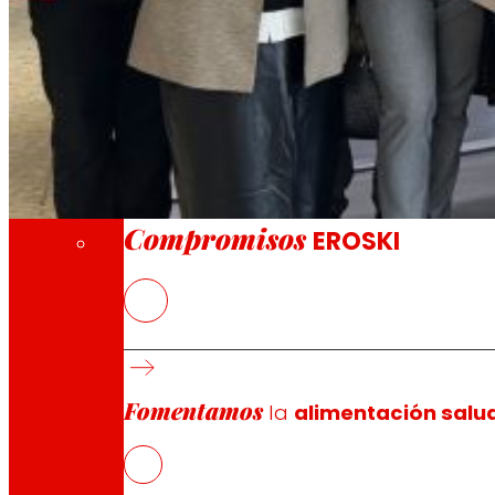
A través de nuestra Fundación impulsamos a
Compromisos
Compromisos
EROSKI
EROSKI ha puesto en marcha hoy a Palma la decimotercer
calidad de vida de los niños y colectivos vulnerables en l
Con el lema de este año ‘Gracias para hacer que la sol
Fomentamos
coleccionables, diseñadas con el espíritu de ‘medir sonri
la
alimentación salu
Estas reglas, que se pueden comprar en los establecimi
trata de reglas multifuncionales que, además de medir l