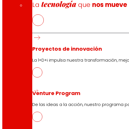
tecnología
La
que
nos mueve
Síguenos
Proyectos de innovación
La l+D+i impulsa nuestra transformación, mej
Atención al cliente:
944 943 444
. De lunes a sábado d
EROSKI Corporativo
Venture Program
Quiénes somos
De las ideas a la acción, nuestro programa p
Compromisos
Empleo
Inversores