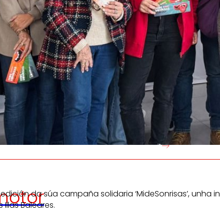
Xeramos
Promovem
riqueza local
e
olidariedade
na
satisfacció
ontorna.
desenvolv
persoas tr
otor
ición da súa campaña solidaria ‘MideSonrisas’, unha ini
Illas Baleares.