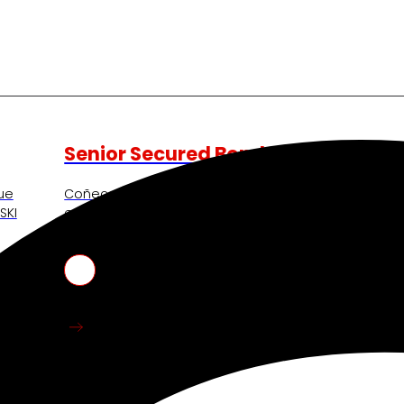
Senior Secured Bonds
ue
Coñece o marco financeiro que apoia as nosas
SKI
emisións e a información clave para bonistas
actuais e potenciais.