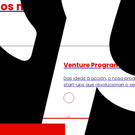
nos move
Venture Program
ndo a experiencia de
Das ideas á acción, o noso pr
lecendo a nosa
start-ups que revolucionan o se