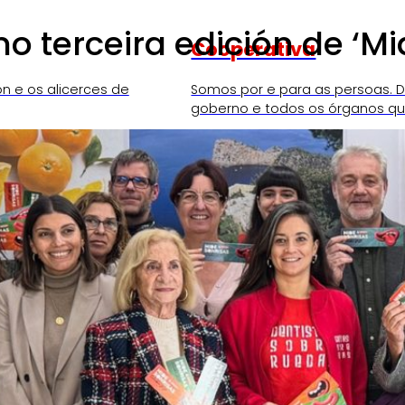
 terceira edición de ‘Mi
Cooperativa
ón e os alicerces de
Somos por e para as persoas. D
goberno e todos os órganos que
SKI