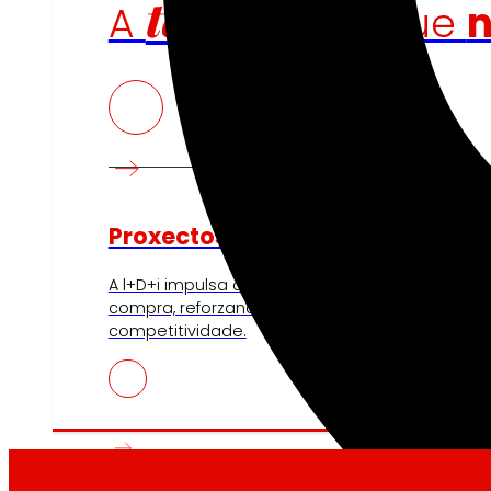
tecnoloxía
A
que
Proxectos de innovación
A l+D+i impulsa a nosa transformación, mellora
compra, reforzando a sustentabilidade e forta
competitividade.