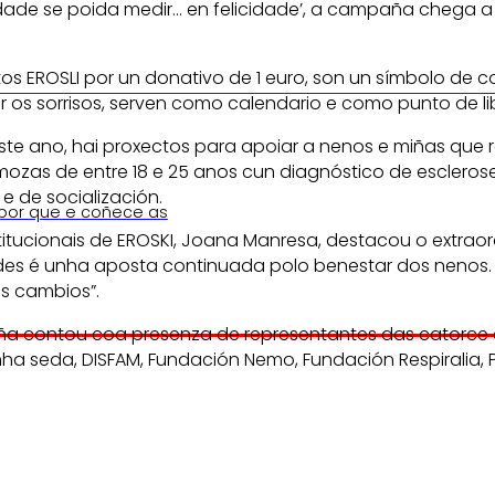
dade se poida medir… en felicidade’, a campaña chega a
s EROSLI por un donativo de 1 euro, son un símbolo de c
r os sorrisos, serven como calendario e como punto de li
te ano, hai proxectos para apoiar a nenos e miñas que re
ozas de entre 18 e 25 anos cun diagnóstico de esclerose
e de socialización.
 por que e coñece as
titucionais de EROSKI, Joana Manresa, destacou o extraor
ades é unha aposta continuada polo benestar dos nenos
s cambios”.
contou coa presenza de representantes das catorce asoc
ha seda, DISFAM, Fundación Nemo, Fundación Respiralia, P