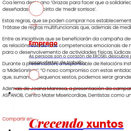
Coa lema deste ano ‘Grazas para facer que a solidarie
deseñadas co espírito de ‘medir sorrisos’.
Estas regras, que se poden comprar nos establecemento
Trátase de regras multifuncionais que, ademais de medi
Entre as iniciativas que se beneficiarán da campaña des
Emprego
as relacións sociais e as competencias emocionais de m
para o desenvolvemento de actividades físicas, lúdicas 
As persoas son o corazón de EROSKI, descubre
nosas ofertas de traballo.
Durante a presentación, a responsable de Relacións Ins
a ‘MideSonrisas’: “O noso compromiso con estas entid
que, sumando pequenos xestos, podemos xerar grande
Ademais de Joana Manresa, a presentación da campaña 
Investidores
ASPANOB, Centro Mater Misericordiae, Dentistas como un
Crecendo
Compartir en:
xuntos