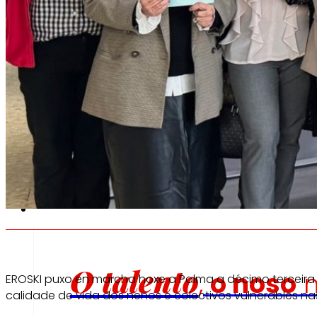
Fomentamos
a
alimentación saudable.
s
c
Emprego
O talento
,
o noso
m
EROSKI puxo en marcha hoxe a Palma a décimo terceira ed
calidade de vida dos nenos e colectivos vulnerables nas 