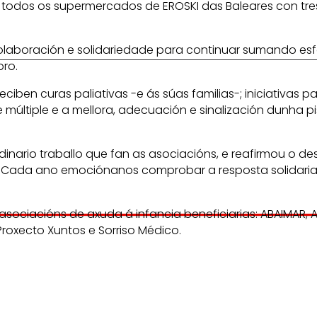
 todos os supermercados de EROSKI das Baleares con tres
olaboración e solidariedade para continuar sumando esfo
bro.
ciben curas paliativas -e ás súas familias-; iniciativas 
 múltiple e a mellora, adecuación e sinalización dunha 
dinario traballo que fan as asociacións, e reafirmou o 
. Cada ano emociónanos comprobar a resposta solidaria
iacións de axuda á infancia beneficiarias: ABAIMAR, A
roxecto Xuntos e Sorriso Médico.