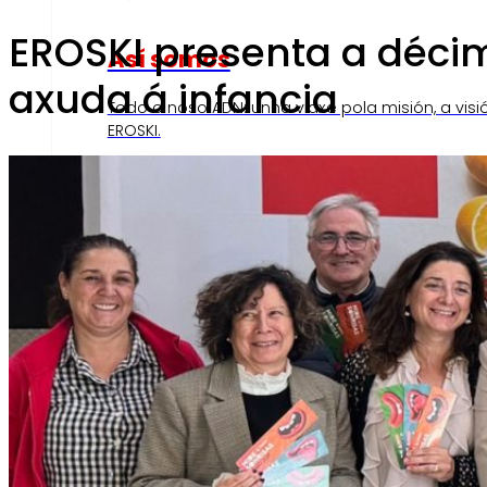
EROSKI presenta a décimo
Así somos
axuda á infancia
Todo o noso ADN: unha viaxe pola misión, a visi
EROSKI.
Compromisos
Compromisos
ERO