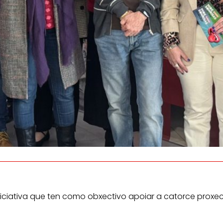
os
Escoitamos
inform
a
e
consumid
n e o
as persoas
emento das
aballadoras.
ciativa que ten como obxectivo apoiar a catorce proxectos