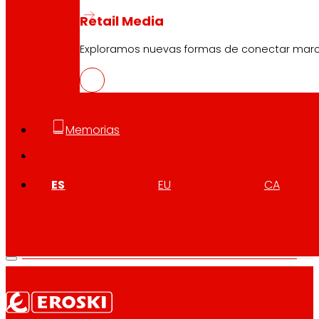
Retail Media
CAT
PDF
Exploramos nuevas formas de conectar marcas
GAL
PDF
Memorias
ES
EU
CA
ENG
PDF