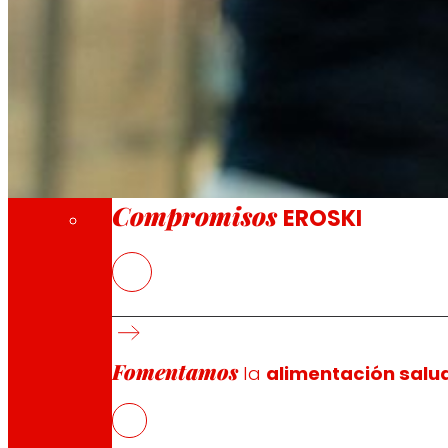
A través de nuestra Fundación impulsamos a
Compromisos
Compromisos
EROSKI
La cooperativa apuesta por la innovación t
Desde esta semana, EROSKI ofrece este servic
Fomentamos
la
alimentación salu
EROSKI
ha lanzado Eroski Smart Shop, una innovadora sol
cooperativa ha lanzado una experiencia piloto en Bilba