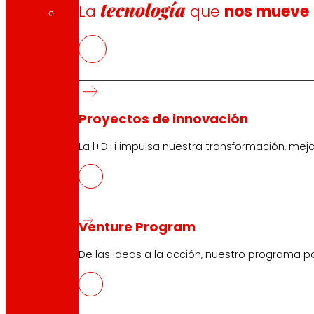
tecnología
La
que
nos mueve
Proyectos de innovación
La l+D+i impulsa nuestra transformación, mej
CAS
PDF
Venture Program
EUS
De las ideas a la acción, nuestro programa p
PDF