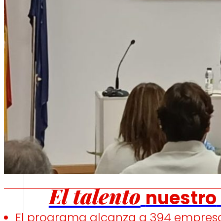
Fomentamos
la
alimentación saludable.
s
Empleo
El talento
nuestro
El programa alcanza a 394 empresas