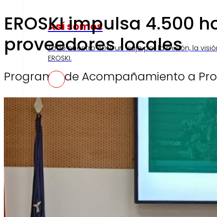
EROSKI impulsa 4.500 ho
Así somos
proveedores locales
Todo nuestro ADN: un viaje por la misión, la visió
EROSKI.
Programa de Acompañamiento a Pro
Compromisos
Compromisos
ERO