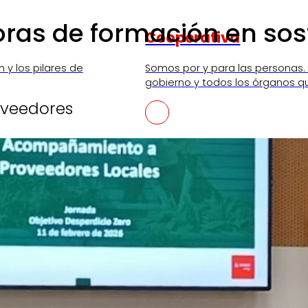
ras de formación en soste
Cooperativa
n y los pilares de
Somos por y para las personas.
gobierno y todos los órganos q
veedores
SKI