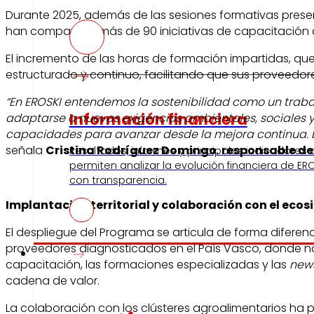
Durante 2025, además de las sesiones formativas presen
han compartido más de 90 iniciativas de capacitación dis
El incremento de las horas de formación impartidas, qu
estructurado y continuo, facilitando que sus proveedore
“En EROSKI entendemos la sostenibilidad como un trabaj
Información financiera
adaptarse a nuevas exigencias ambientales, sociales 
capacidades para avanzar desde la mejora continua. La
señala
Cristina Rodríguez Domingo
,
responsable de
Resultados, informes y principales indicadores
permiten analizar la evolución financiera de ERO
con transparencia.
Implantación territorial y colaboración con el ecos
El despliegue del Programa se articula de forma difere
proveedores diagnosticados en el País Vasco, donde nac
Prensa
capacitación, las formaciones especializadas y las
news
cadena de valor.
La colaboración con los clústeres agroalimentarios ha 