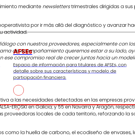
ocimiento mediante
newsletters
trimestrales dirigidas a sus
cooperativista por ir más allá del diagnóstico y avanzar
u actividad.
 diálogo con nuestros proveedores, especialmente con lo
AFSEs
rama de Acompañamiento queremos estar a su lado, ayud
n ese compromiso real de crecer juntos hacia un modelo
s
Espacio de información para titulares de AFSEs, con
detalle sobre sus características y modelo de
participación financiera.
mativa a las necesidades detectadas en las empresas pro
ALSA-EROSKI en Galicia; y 55 en Navarra y Aragón, respec
proveedoras locales de cada territorio, reforzando la so
os como la huella de carbono, el ecodiseño de envases, 