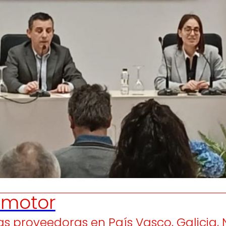
Generamos
Promovem
riqueza local
y
olidaridad
en el entorno.
satisfacción
de las
pers
trabajador
motor
 proveedoras en País Vasco, Galicia, 