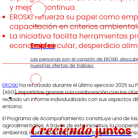
y mejora continua.
EROSKI refuerza su papel como empr
capacitación en criterios ambiental
La iniciativa facilita herramientas
economía circular, desperdicio alime
Empleo
Las personas son el corazón de EROSKI, descub
nuestras ofertas de trabajo.
EROSKI
ha reforzado durante el último ejercicio 2025 
(ASG), impartidas gracias a la colaboración con los cl
Inversores
recibido un informe individualizado con sus aspectos dif
entorno.
El Programa de Acompañamiento constituye una de las 
Creciendo
agroalimentarios. A través de esta iniciativa, la coop
juntos
ambiental, la eficiencia de procesos, la gestión respon