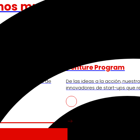
nos mueve
Venture Program
ando la experiencia de
De las ideas a la acción, nues
iendo nuestra
innovadores de start-ups que re