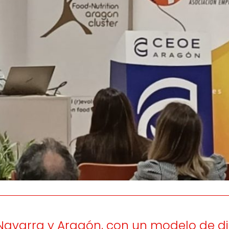
os
Escuchamos
la
e
informamos
 y el desarrollo
a las
onas
personas consumido
as.
Navarra y Aragón, con un modelo de di