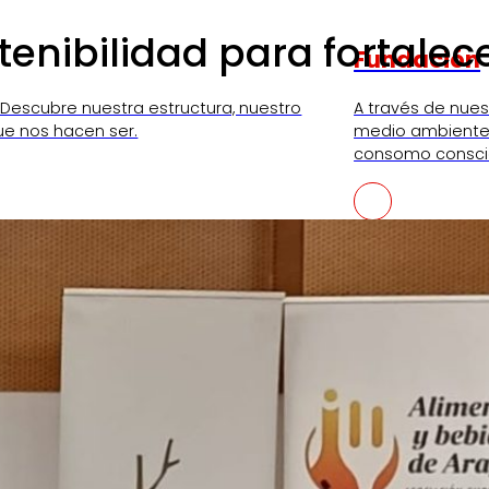
nibilidad para fortalece
Fundación
 Descubre nuestra estructura, nuestro
A través de nue
ue nos hacen ser.
medio ambiente,
consomo consci