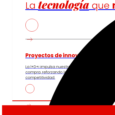
tecnología
La
que
Proyectos de innovación
La l+D+i impulsa nuestra transformación, mejor
compra, reforzando la sostenibilidad y fortalec
competitividad.