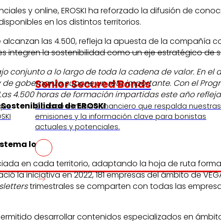
ciales y online, EROSKI ha reforzado la difusión de con
ponibles en los distintos territorios.
e alcanzan las 4.500, refleja la apuesta de la compañía 
s integren la sostenibilidad como un eje estratégico de s
o conjunto a lo largo de toda la cadena de valor. En el
Senior Secured Bonds
y de gobernanza supone un reto importante. Con el Prog
s 4.500 horas de formación impartidas este año refleja
 Sostenibilidad de EROSKI
.
 que
Conoce el marco financiero que respalda nuestra
SKI
emisiones y la información clave para bonistas
actuales y potenciales.
istema local
nciada en cada territorio, adaptando la hoja de ruta for
ió la iniciativa en 2022, 181 empresas del ámbito de VEG
letters
trimestrales se comparten con todas las empresas 
permitido desarrollar contenidos especializados en ámbit