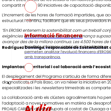
compartit més de 90 iniciatives de capacitació disponibles
L’increment de les hores de formació impartides, que a
estructurat i continu, facilitant que els seus proveïdors in
“En EROSKI entenem la sostenibilitat com un treball con
Informació financera
exigències ambientals, socials i de governança suposa
avançar des de la millora contínua. Les 4.500 hores de
Resultats, informes i principals indicadors que
Rodríguez Domingo
,
responsable de Sostenibilitat 
permeten analitzar l’evolució financera d’EROSK
amb transparència.
Implantació territorial i col·laboració amb l’ecosis
El desplegament del Programa s’articula de forma difere
diagnosticats al País Basc, on va néixer la iniciativa en
Premsa
especialitzades i les
newsletters
trimestrals es compartei
La col·laboració amb els clústers agroalimentaris ha pe
l’adaptació a noves normatives en matèria de desaprofita
dia
Al
PROALIS CARBON desenvolupats al costat de Clusaga a Ga