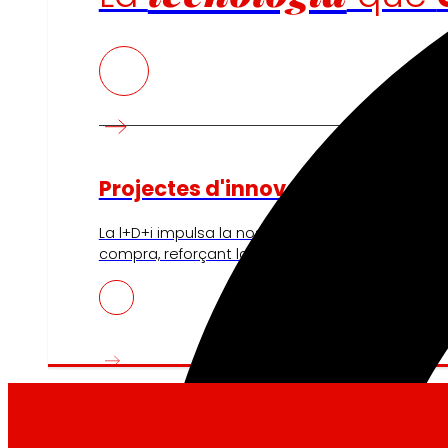
Projectes d'innovació
La l+D+i impulsa la nostra transformació, millora
compra, reforçant la sostenibilitat i enfortint la