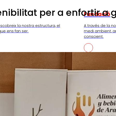
bilitat per a enfortir a 
Fundació
scobreix la nostra estructura, el
A través de la n
que ens fan ser.
medi ambient, a
conscient.