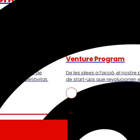
Venture Program
nt l’experiència de
De les idees a l’acció, el nostr
 nostra competitivitat.
de start-ups que revolucionen e