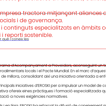
mpresa tractora mitjançant aliances amb
socials i de governança.
ues i continguts especialitzats en àmbi
i reporti sostenible.
 què i coneix les
Programa d’Acompanyament a Proveïdors, aconseguint un to
groalimentaris locals i el Pacte Mundial. En el marc d’aq
e millora, consolidant així una iniciativa orientada a enfort
cipals iniciatives d’EROSKI per a impulsar un model de c
erativa ofereix eines pràctiques i formació especialitzad
ptació a noves exigències normatives.
s i en línia, EROSKI ha reforçat la difusió de coneixement