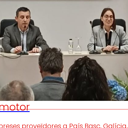
Generem
Promovem
riquesa local
i
olidaritat
en l'entorn.
el desenvo
persones tr
motor
ses proveïdores a País Basc, Galícia, 