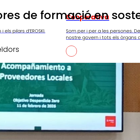
es de formació en sosteni
Cooperativa
i els pilars d’EROSKI.
Som per i per a les persones. De
nostre govern i tots els òrgans 
ïdors
SKI