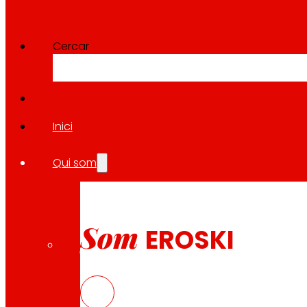
Cercar
Inici
Qui som
Som
EROSKI