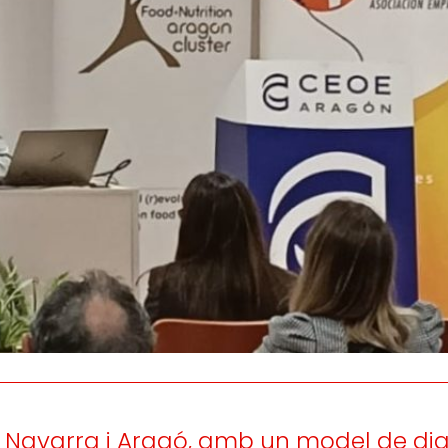
Escoltem
informem
la satisfacció i
i
persones consumidor
lupament de les
eballadores.
Navarra i Aragó, amb un model de diagn