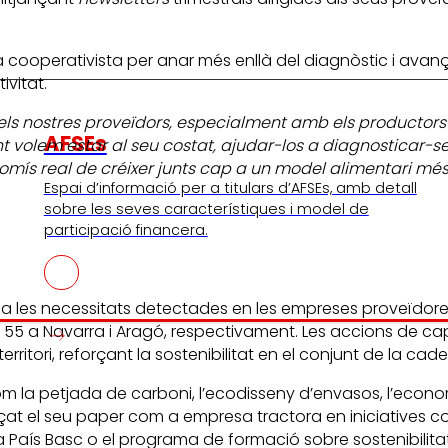
yia cooperativista per anar més enllà del diagnòstic i a
ivitat.
mb els nostres proveïdors, especialment amb els producto
AFSEs
lem estar al seu costat, ajudar-los a diagnosticar-se i
mís real de créixer junts cap a un model alimentari més
Espai d’informació per a titulars d’AFSEs, amb detall
sobre les seves característiques i model de
participació financera.
iu a les necessitats detectades en les empreses proveïdor
; i 55 a Navarra i Aragó, respectivament. Les accions de c
itori, reforçant la sostenibilitat en el conjunt de la cade
m la petjada de carboni, l’ecodisseny d’envasos, l’econom
rçat el seu paper com a empresa tractora en iniciatives co
País Basc o el programa de formació sobre sostenibilitat