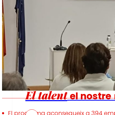
Fomentem
l'alimentació
saludable.
s
Ocupació
El talent
el nostre
El programa aconsegueix a 394 empre