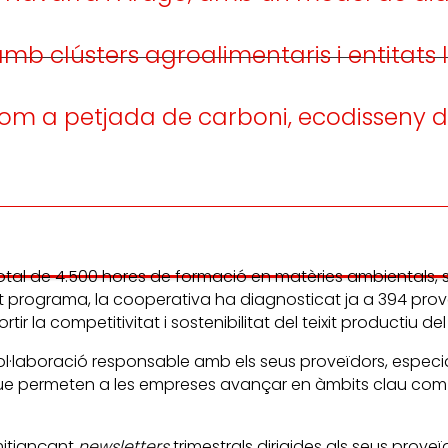
 clústers agroalimentaris i entitats l
ts com a petjada de carboni, ecodisseny
tal de 4.500 hores de formació en matèries ambientals, 
uest programa, la cooperativa ha diagnosticat ja a 394 pro
ir la competitivitat i sostenibilitat del teixit productiu de
ol·laboració responsable amb els seus proveïdors, especi
a que permeten a les empreses avançar en àmbits clau com
 mitjançant
newsletters
trimestrals dirigides als seus proveï