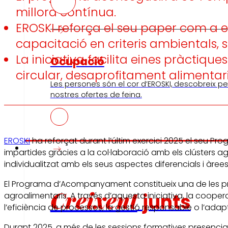
millora contínua.
EROSKI reforça el seu paper com a e
capacitació en criteris ambientals, 
La iniciativa facilita eines pràctiq
Ocupació
circular, desaprofitament alimentari 
Les persones són el cor d’EROSKI, descobreix per
nostres ofertes de feina.
EROSKI
ha reforçat durant l’últim exercici 2025 el seu 
Inversors
impartides gràcies a la col·laboració amb els clústers a
individualitzat amb els seus aspectes diferencials i àrees d
El Programa d’Acompanyament constitueix una de les prin
Creixent
junts
agroalimentaris. A través d’aquesta iniciativa, la coop
l’eficiència de processos, la gestió responsable o l’ada
Durant 2025, a més de les sessions formatives presencial