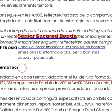
 en els diferents territoris.
consegueixen les 4.500, reflecteix l’aposta de la compan
tegrin la sostenibilitat com un eix estratègic de la seva act
junt al llarg de tota la cadena de valor. En el diàleg a
Sènior Secured Bonds
 un repte important. Amb el Programa d’Acompanyament vo
 formació impartides enguany reflecteixen aquest compro
Coneix el marc financer que recolza les nostres
d’EROSKI
.
I
emissions i la informació clau per a bonistes
actuals i potencials.
tema local
nciada en cada territori, adaptant el full de ruta format
 2022, 181 empreses de l’àmbit de VEGALSA-EROSKI a Galícia
xen amb totes les empreses proveïdores locals de cada terr
rmès desenvolupar continguts especialitzats en àmbits co
ment alimentari i reporti sostenible. Així, EROSKI ha refo
lícia, el projecte FoodESG amb el Basque Food Clúster a 