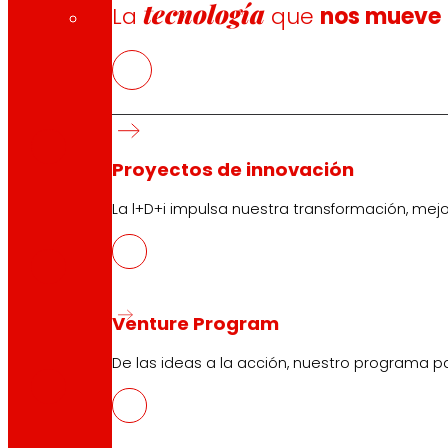
tecnología
La
que
nos mueve
CAS
PDF
Proyectos de innovación
La l+D+i impulsa nuestra transformación, mej
EUS
PDF
Venture Program
CAT
PDF
De las ideas a la acción, nuestro programa p