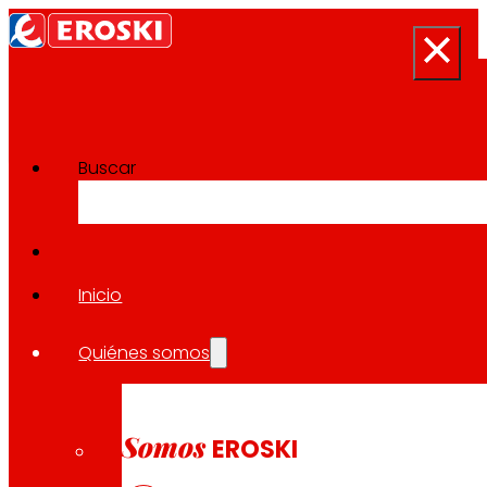
Buscar
Sala de prensa
Volver a todas las noticias
Inicio
Quiénes somos
19.11.2025
ECONOMÍA
Somos
EROSKI