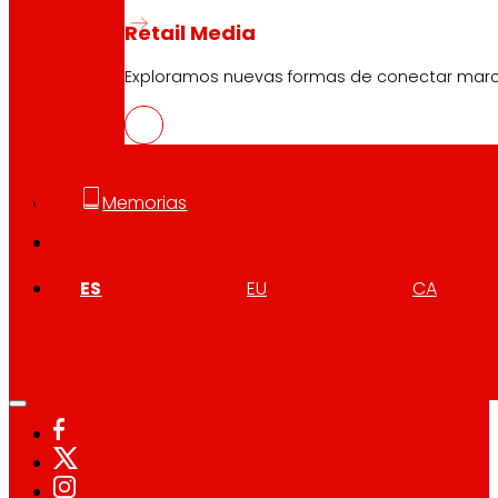
GAL
Retail Media
PDF
Exploramos nuevas formas de conectar marcas
ENG
PDF
Memorias
ES
EU
CA
Síguenos