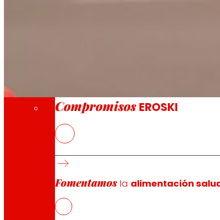
A través de nuestra Fundación impulsamos a
Compromisos
Compromisos
EROSKI
El tipo de interés fijo del bono ha quedado e
El bono tiene un importe nominal de 500 mill
En paralelo, la cooperativa ha suscrito nuev
La compañía anuncia a su vez la amortizaci
Fomentamos
la
alimentación salu