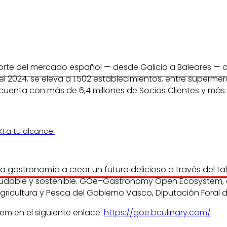
 norte del mercado español — desde Galicia a Baleares — 
re del 2024, se eleva a 1.502 establecimientos, entre sup
cuenta con más de 6,4 millones de Socios Clientes y más d
I a tu alcance.
nomy Open Ecosyste
astronomía a crear un futuro delicioso a través del tal
ludable y sostenible. GOe–Gastronomy Open Ecosystem, 
 Agricultura y Pesca del Gobierno Vasco, Diputación Fora
 en el siguiente enlace:
https://goe.bculinary.com/