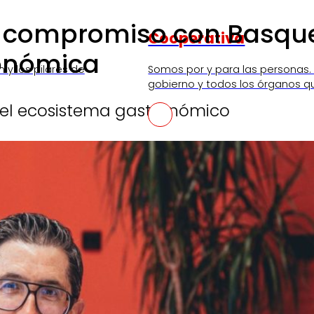
 compromiso con Basque 
Cooperativa
ronómica
n y los pilares de
Somos por y para las personas.
gobierno y todos los órganos q
el ecosistema gastronómico
SKI