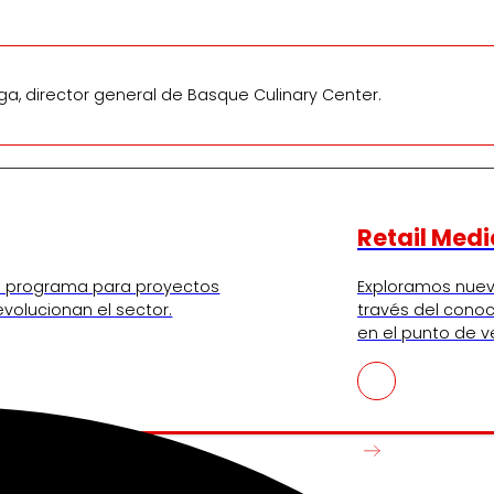
ga, director general de Basque Culinary Center.
Retail Medi
tro programa para proyectos
Exploramos nue
volucionan el sector.
través del conoc
en el punto de v