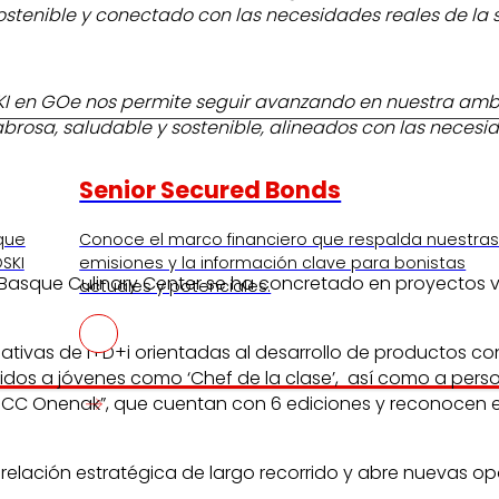
ostenible y conectado con las necesidades reales de la
I en GOe nos permite seguir avanzando en nuestra ambic
brosa, saludable y sostenible, alineados con las necesi
Senior Secured Bonds
 que
Conoce el marco financiero que respalda nuestra
SKI
emisiones y la información clave para bonistas
y Basque Culinary Center se ha concretado en proyectos vi
actuales y potenciales.
tivas de I+D+i orientadas al desarrollo de productos c
igidos a jóvenes como ‘Chef de la clase’, así como a pers
CC Onenak”, que cuentan con 6 ediciones y reconocen el 
 relación estratégica de largo recorrido y abre nuevas