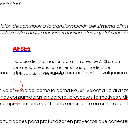
 sociedad
”.
ión de contribuir a la transformación del sistema alim
dades reales de las personas consumidoras y del sector,
AFSEs
s
Espacio de información para titulares de AFSEs, con
detalle sobre sus características y modelo de
nculados a la innovación, la formación y la divulgación e
participación financiera.
on valor añadido, como la gama EROSKI Seleqtia. La ali
onas consumidoras en general, proyectos formativos y divu
emprendimiento y el talento emergente en ámbitos como l
 oportunidades para profundizar en proyectos que conect