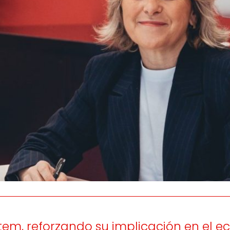
os
Escuchamos
la
e
informamos
 y el desarrollo
a las
onas
personas consumido
as.
em, reforzando su implicación en el 