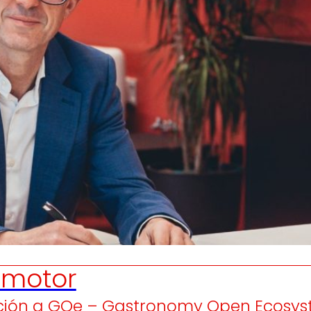
Generamos
Promovem
riqueza local
y
olidaridad
en el entorno.
satisfacción
de las
pers
trabajador
motor
ación a GOe – Gastronomy Open Ecosyst