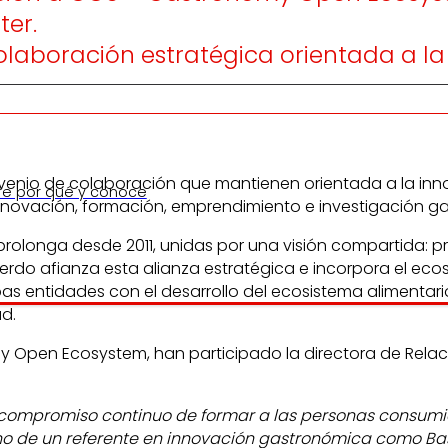
ter.
aboración estratégica orientada a la in
enio de colaboración que mantienen orientada a la innova
re por qué y conoce
nnovación, formación, emprendimiento e investigación g
olonga desde 2011, unidas por una visión compartida: p
cuerdo afianza esta alianza estratégica e incorpora el
 entidades con el desarrollo del ecosistema alimentario
ad.
 Open Ecosystem, han participado la directora de Relacio
mpromiso continuo de formar a las personas consumidor
 mano de un referente en innovación gastronómica como B