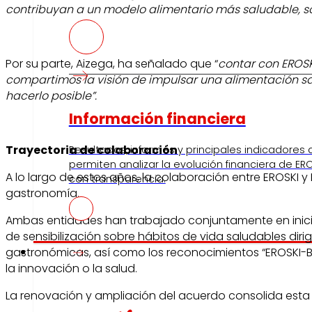
contribuyan a un modelo alimentario más saludable, s
Por su parte, Aizega, ha señalado que “
contar con EROSK
compartimos la visión de impulsar una alimentación sa
hacerlo posible”.
Información financiera
Trayectoria de colaboración
Resultados, informes y principales indicadores
permiten analizar la evolución financiera de ERO
A lo largo de estos años, la colaboración entre EROSKI 
con transparencia.
gastronomía.
Ambas entidades han trabajado conjuntamente en inicia
de sensibilización sobre hábitos de vida saludables dir
Prensa
gastronómicas, así como los reconocimientos “EROSKI-B
la innovación o la salud.
La renovación y ampliación del acuerdo consolida esta