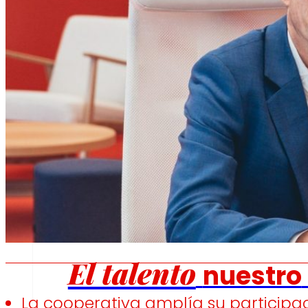
Fomentamos
la
alimentación saludable.
s
Empleo
El talento
nuestro
La cooperativa amplía su particip