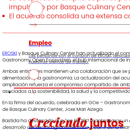
impulsado por Basque Culinary Cen
El acuerdo consolida una extensa col
Empleo
EROSKI
y Basque Culinary Center han actualizado el conv
Las personas son el corazón de EROSKI, descub
Gastronomy Open Ecosystem, el hub internacional de i
nuestras ofertas de trabajo.
Ambas entidades mantienen una colaboración que se pr
alimentación y la gastronomía. La actualización del a
ampliación refuerza el compromiso compartido de ambas
asociados a la sostenibilidad, la salud y la competitivid
Inversores
En la firma del acuerdo, celebrada en GOe – Gastronomy
de Basque Culinary Center, Joxe Mari Aizega.
Creciendo
juntos
Bastida ha destacado que “
en EROSKI mantenemos un co
desarrollo del sector agroalimentario local. Ir de la