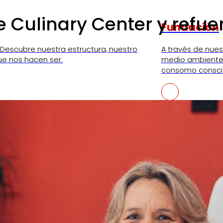
Culinary Center y refue
Fundación
 Descubre nuestra estructura, nuestro
A través de nue
ue nos hacen ser.
medio ambiente,
consomo consci