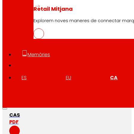
Retail Mitjana
Explorem noves maneres de connectar marques
Memòries
ES
EU
CA
CAS
PDF