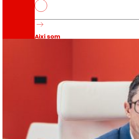
EROSKI àmplia a GOe el seu comp
gastronòmica
Compromís amb la transformació de l'ecosis
Així som
Tot el nostre ADN: un viatge per la missió, la vis
Cooperativa
Som per i per a les persones. Descobreix la no
Fundació