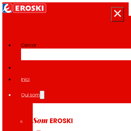
Cercar
Sala de premsa
Tornar a totes les notícies
Inici
Qui som
16.03.2026
INNOVACIÓ
Som
EROSKI