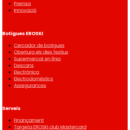
Premsa
Innovació
Botigues EROSKI
Cercador de botigues
Obertura els dies festius
Supermercat en línia
Descans
Electrònica
Electrodomèstics
Assegurances
Serveis
Finançament
Targeta EROSKI club Mastercard