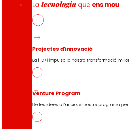
tecnologia
La
que
ens mou
Projectes d'innovació
La l+D+i impulsa la nostra transformació, millor
Venture Program
De les idees a l’acció, el nostre programa pe