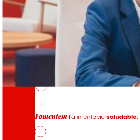
A través de la nostra Fundació impulsem acc
Compromisos
Compromisos
EROSKI
La cooperativa amplia la seva participació
Fomentem
l'alimentació
saludable.
Center.
L’acord consolida una extensa col·laboració es