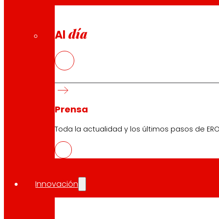
día
Al
Descarga la APP del club
Condiciones generales Club
Prensa
Condiciones generales Tarjeta Oro
Términos y condiciones
Toda la actualidad y los últimos pasos de ERO
Política de Cookies
Política de Protección de Datos
Innovación
Buscador