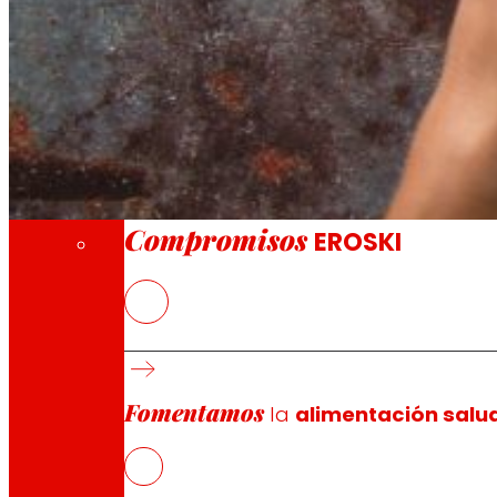
A través de nuestra Fundación impulsamos a
Compromisos
Compromisos
EROSKI
EROSKI
se suma a una colaboración con otras 13 empres
investigar y aplicar nuevas tecnologías destinadas a re
del Gobierno Vasco a través del programa HAZITEK 2022 p
Fomentamos
El sector agroalimentario, responsable del 8% de las em
la
alimentación salu
marco de NOWaste, EROSKI se enfocará en dos líneas dis