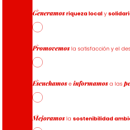
NOWaste, enmarcado en la Estrategia de Especialización I
Generamos
tecnológico clave para la sostenibilidad económica y 
riqueza local
y
solidar
Promovemos
la satisfacción y el de
Escuchamos
informamos
p
e
a las
Síguenos
Mejoramos
la
sostenibilidad ambi