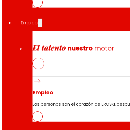
Atención al cliente:
944 943 444
. De lunes a sábado d
Empleo
EROSKI Corporativo
El talento
nuestro
motor
Quiénes somos
Compromisos
Empleo
Inversores
Prensa
Innovación
Empleo
Las personas son el corazón de EROSKI, descu
Tiendas EROSKI
Buscador de tiendas