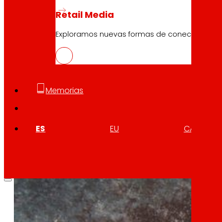
NOWASTE, tecnologías para la reducc
Retail Media
Descargar
Exploramos nuevas formas de conectar marcas
Memorias
ES
EU
CA