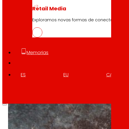
NOWASTE, tecnoloxías para a redució
Retail Media
Descargar
Exploramos novas formas de conectar marc
Memorias
ES
EU
CA