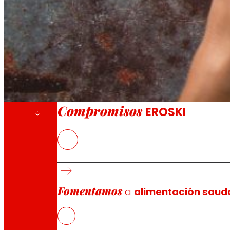
A través da nosa Fundación impulsamos acc
Compromisos
Compromisos
EROSKI
EROSKI
súmase a unha colaboración con outras 13 empr
investigar e aplicar novas tecnoloxías destinadas a red
Goberno Vasco a través do programa HAZITEK 2022 para p
Fomentamos
O sector agroalimentario, responsable do 8% das emisió
a
alimentación saud
NOWaste, EROSKI enfocarase en dúas liñas distintas pa