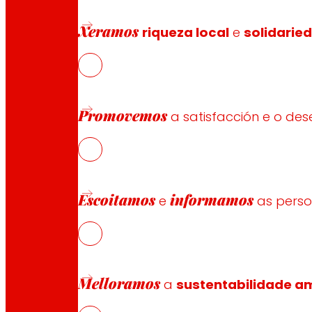
NOWaste, enmarcado na Estratexia de Especialización Inte
Xeramos
tecnolóxico clave para a sustentabilidade económica 
riqueza local
e
solidarie
Promovemos
a satisfacción e o d
Escoitamos
informamos
e
as pers
Síguenos
Melloramos
a
sustentabilidade am