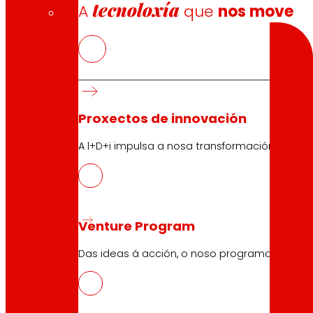
tecnoloxía
A
que
nos move
Search
Proxectos de innovación
10.04.2026
A l+D+i impulsa a nosa transformación, mell
NOWASTE, tecnoloxías para a redució
Descargar
Venture Program
Das ideas á acción, o noso programa para pr
10.04.2026