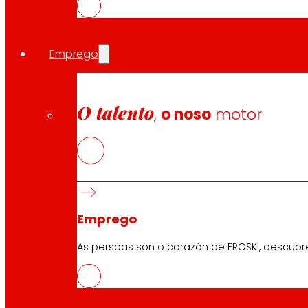
Atención ao cliente:
944 943 444
. De luns a sábado d
Emprego
EROSKI Corporativo
O talento
,
o noso
motor
Quen somos
Compromisos
Emprego
Investidores
Prensa
Innovación
Emprego
As persoas son o corazón de EROSKI, descubr
Tendas EROSKI
Buscador de tendas