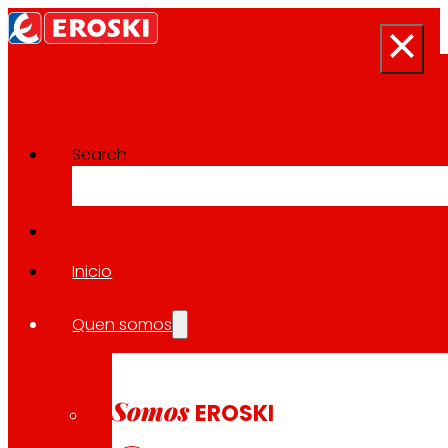
Search
Proxectos de Innovación
Volver a todos os proxectos
Inicio
Quen somos
2022
CONSUMO SOSTIBLE / PRODUCIÓN SOSTIBLE / REX
Somos
EROSKI