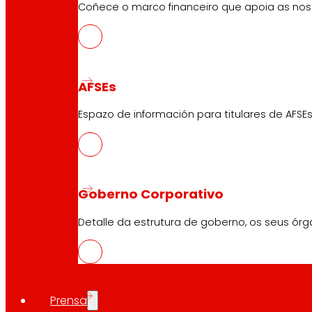
Tendas en liña
Coñece o marco financeiro que apoia as nosa
Retiradas de produto
Formas de pagamento
AFSEs
Espazo de información para titulares de AFSEs
Seguridade e confianza
Premios e recoñecementos
Goberno Corporativo
Detalle da estrutura de goberno, os seus órg
Prensa