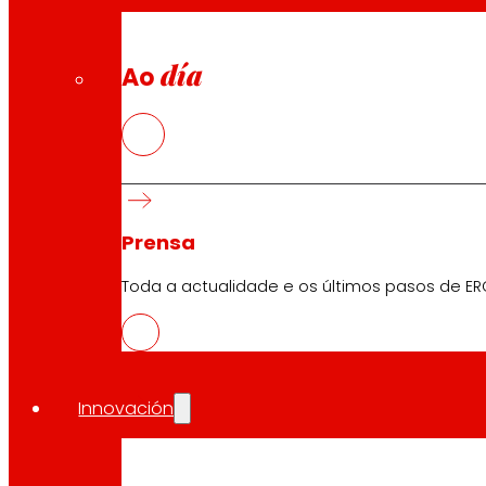
día
Ao
Descarga a APP do club
Condicións xerais do Club
Prensa
Condicións xerais da Tarxeta Ouro
Termos e condicións
Toda a actualidade e os últimos pasos de ER
Política de cookies
Política de protección de datos
Innovación
Buscador