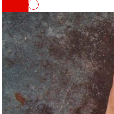
NOWASTE, tecnoloxías para a red
Así somos
Todo o noso ADN: unha viaxe pola misión, a vis
Cooperativa
Somos por e para as persoas. Descubre a nos
Fundación