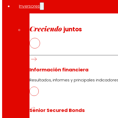
Inversores
Atención al cliente:
944 943 444
. De lunes a sábado d
Creciendo
juntos
EROSKI Corporativo
Quiénes somos
Compromisos
Empleo
Inversores
Información financiera
Prensa
Resultados, informes y principales indicadore
Innovación
Tiendas EROSKI
Senior Secured Bonds
Buscador de tiendas