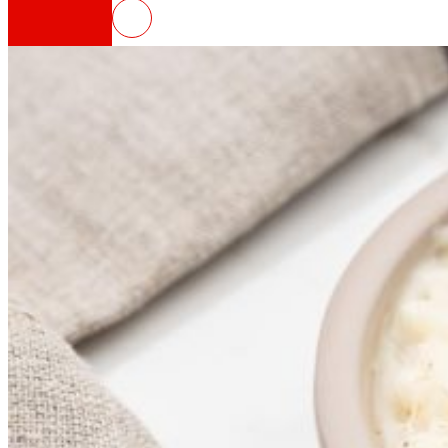
DELIFUNGUS, postres veganos ric
Así somos
Todo nuestro ADN: un viaje por la misión, la vis
Cooperativa
Somos por y para las personas. Descubre nue
Fundación