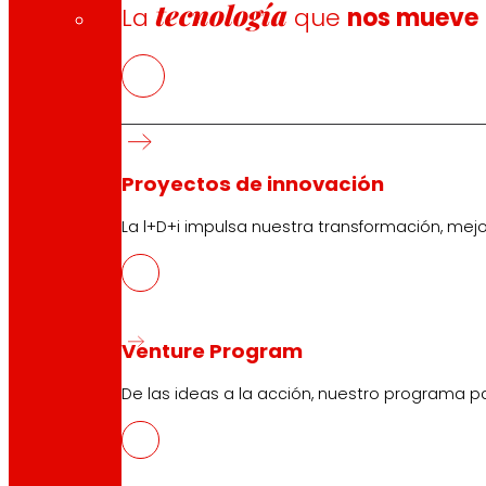
tecnología
La
que
nos mueve
Descarga la APP del club
Proyectos de innovación
La l+D+i impulsa nuestra transformación, mej
Condiciones generales Club
Condiciones generales Tarjeta Oro
Términos y condiciones
Política de Cookies
Política de Protección de Datos
Venture Program
De las ideas a la acción, nuestro programa p
Buscador