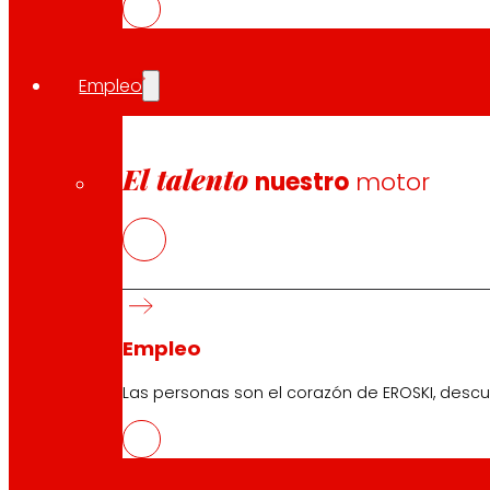
DESARROLLO ECONÓMICO, SOSTENIBILIDAD Y MEDIO
AMBIENTE DEL GOBIERNO VASCO, a través de las
ayudas a la investigación, desarrollo e innovación
Empleo
de los sectores agrícola, forestal y de los productos
de la pesca y la acuicultura de la CAPV (Berriker).
El talento
nuestro
motor
Empleo
Síguenos
Las personas son el corazón de EROSKI, descu