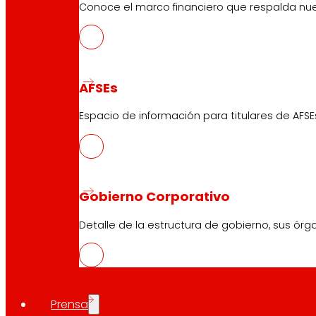
Apertura en festivos
Conoce el marco financiero que respalda nues
Supermercado Online
Descanso
Electrónica
Electrodomésticos
Seguros
AFSEs
Espacio de información para titulares de AFSE
Servicios
Financiación
Tarjeta EROSKI club Mastercard
Gobierno Corporativo
Encargos
Eventos
Detalle de la estructura de gobierno, sus órg
Atención al Cliente
Formulario de contacto
Prensa