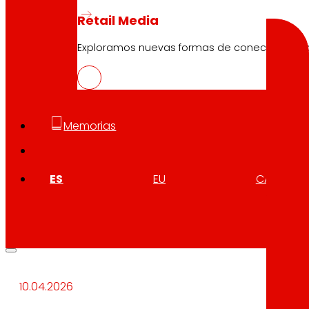
Buscar
Retail Media
Exploramos nuevas formas de conectar marcas
10.04.2026
Memorias
DELIFUNGUS, postres veganos ricos e
ES
EU
CA
Descargar
10.04.2026