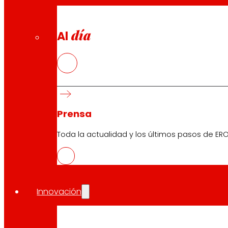
Tiendas online
Retiradas de producto
día
Al
Formas de pago
Seguridad y confianza
Prensa
Premios y reconocimientos
Toda la actualidad y los últimos pasos de ERO
Innovación