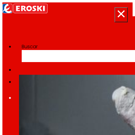
Buscar
Categoría:
Producción sos
Inicio
Quiénes somos
Somos
EROSKI