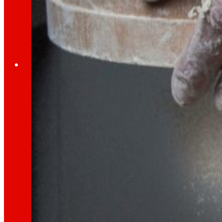
A través de nuestra Fundación impulsamos a
Compromisos
Compromisos
EROSKI
Fomentamos
la
alimentación salu