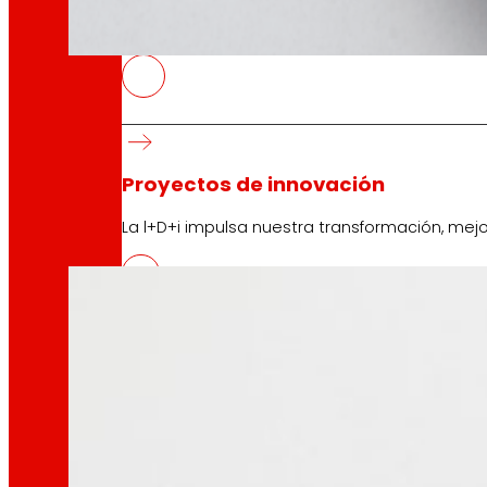
tecnología
La
que
nos mueve
ENVIROSCORE, sistema de comuni
10/04/2026
Proyectos de innovación
Eroski ha liderado el proyecto ENVIROSCORE que s
La l+D+i impulsa nuestra transformación, mej
Venture Program
De las ideas a la acción, nuestro programa p