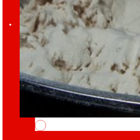
Empleo
El talento
nuestro
motor
Empleo
Las personas son el corazón de EROSKI, descu
INSOSTPACK: residuos que aliment