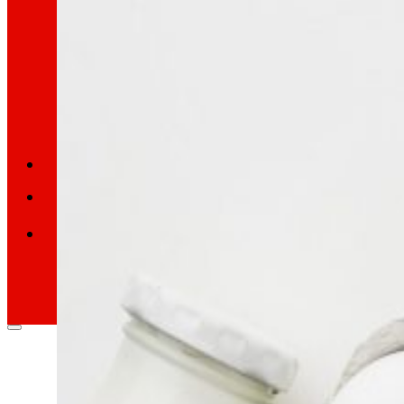
Retail Media
Exploramos nuevas formas de conectar marcas
Memorias
ES
EU
CA