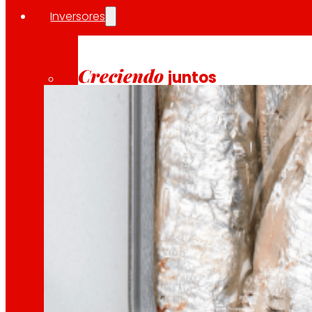
Inversores
10/04/2026
INSOSTPACK es un ambicioso proyecto de I+D subv
Creciendo
juntos
Información financiera
Resultados, informes y principales indicadore
Senior Secured Bonds