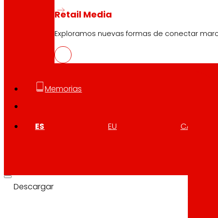
Retail Media
Exploramos nuevas formas de conectar marcas
Buscador
Buscar
Memorias
ES
EU
CA
10.04.2026
INSOSTPACK: residuos que alimentan 
Descargar