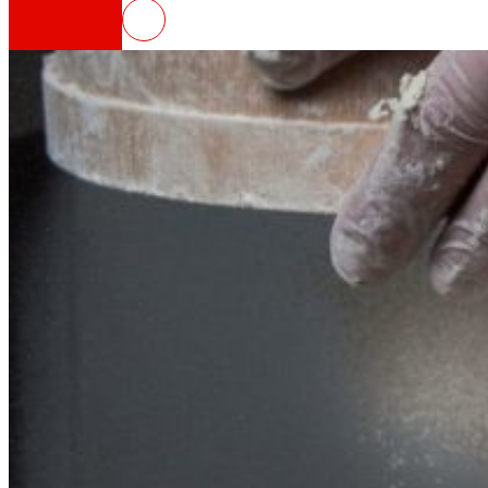
INSOSTPACK: residuos que alimen
Así somos
Todo nuestro ADN: un viaje por la misión, la vis
Cooperativa
Somos por y para las personas. Descubre nue
Fundación