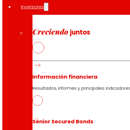
Síguenos
Inversores
Creciendo
juntos
Atención al cliente:
944 943 444
. De lunes a sábado d
Información financiera
EROSKI Corporativo
Resultados, informes y principales indicadore
Quiénes somos
Compromisos
Empleo
Inversores
Prensa
Senior Secured Bonds
Innovación