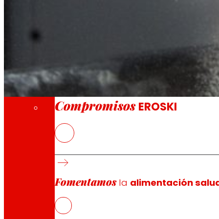
A través de nuestra Fundación impulsamos a
Compromisos
Compromisos
EROSKI
INSOSTPACK es un ambicioso proyecto de I+D subvenciona
industria alimentaria. Su propuesta es tan innovadora c
contenedores inteligentes.
Fomentamos
Un enfoque revolucionario que permitirá a las propia
la
alimentación salu
alimentarios o envases compostables, reduciendo el desp
El modelo actual de producción alimentaria sigue mayor