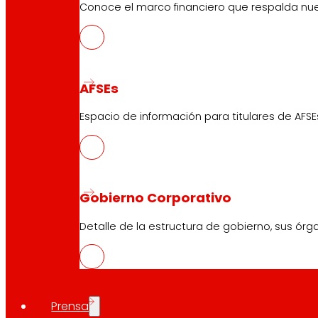
Conoce el marco financiero que respalda nues
Tiendas EROSKI
Buscador de tiendas
Apertura en festivos
AFSEs
Supermercado Online
Espacio de información para titulares de AFSE
Descanso
Electrónica
Electrodomésticos
Seguros
Gobierno Corporativo
Servicios
Detalle de la estructura de gobierno, sus órg
Financiación
Tarjeta EROSKI club Mastercard
Encargos
Eventos
Prensa