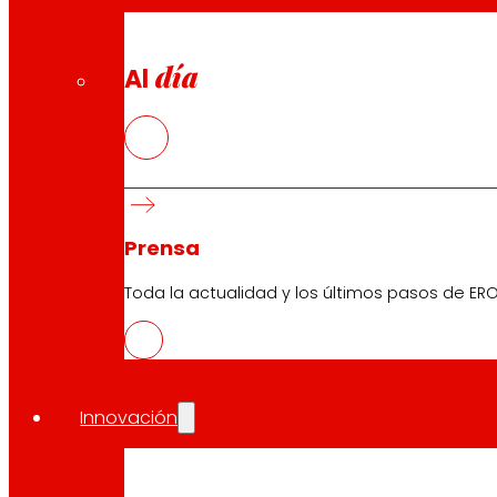
Atención al Cliente
día
Al
Formulario de contacto
Tiendas online
Retiradas de producto
Formas de pago
Prensa
Toda la actualidad y los últimos pasos de ERO
Seguridad y confianza
Premios y reconocimientos
Innovación