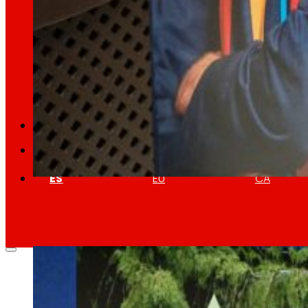
Retail Media
Exploramos nuevas formas de conectar marcas
Memorias
ES
EU
CA
EROSKI renueva sus compromisos y c
02/03/2026