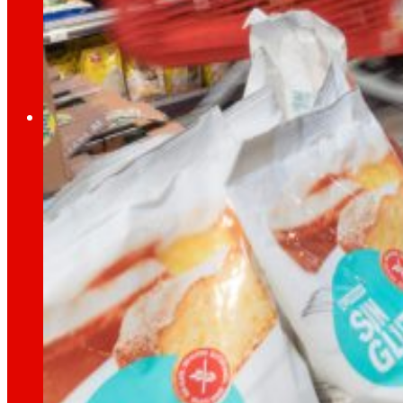
A través de nuestra Fundación impulsamos a
Compromisos
Compromisos
EROSKI
Fomentamos
la
alimentación salu