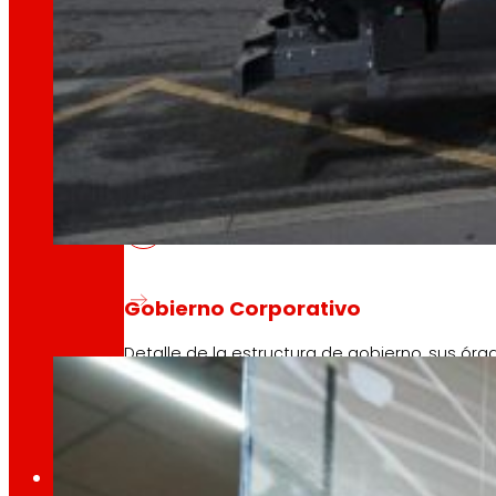
Conoce el marco financiero que respalda nues
AFSEs
Espacio de información para titulares de AFSE
EROSKI se suma un año más a “La Ho
Gobierno Corporativo
27/03/2026
Detalle de la estructura de gobierno, sus órg
Prensa