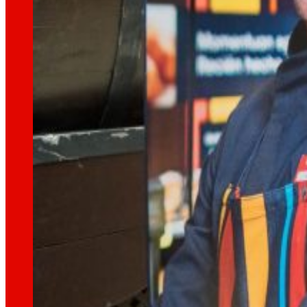
tecnología
La
que
nos mueve
Proyectos de innovación
La l+D+i impulsa nuestra transformación, mej
Venture Program
De las ideas a la acción, nuestro programa p