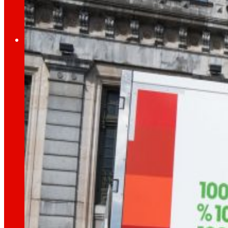
Empleo
El talento
nuestro
motor
Empleo
Las personas son el corazón de EROSKI, descu