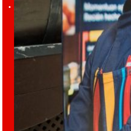
Inversors
Creixent
junts
Informació financera
Resultats, informes i principals indicadors qu
Sènior Secured Bonds