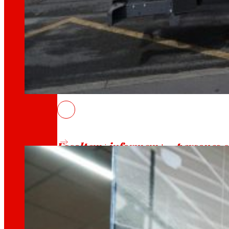
Generem
riquesa local
i
solidaritat
Promovem
la satisfacció i el dese
EROSKI se suma un any més a “L’Hora
27/03/2026
Escoltem
informem
persones 
i
les
Millorem
la
sostenibilitat ambient