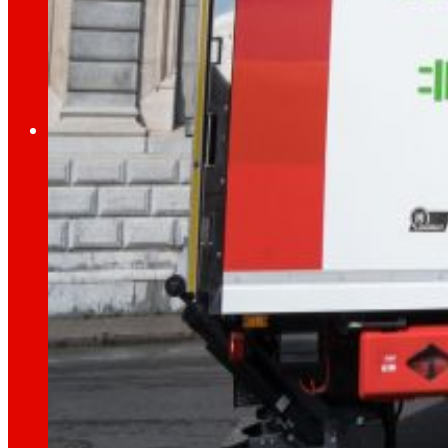
A través de la nostra Fundació impulsem acc
Compromisos
Compromisos
EROSKI
Fomentem
l'alimentació
saludable.