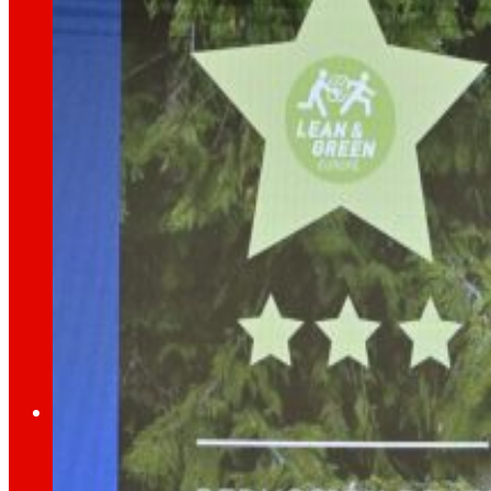
dia
Al
Premsa
Tota l’actualitat i els últims passos d’EROSKI a
Innovació