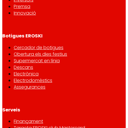
Premsa
Innovació
Botigues EROSKI
Cercador de botigues
Obertura els dies festius
Supermercat en línia
Descans
Electrònica
Electrodomèstics
Assegurances
Serveis
Finançament
Targeta EROSKI club Mastercard