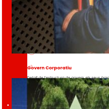
Coneix el marc financer que recolza les nostre
AFSEs
Espai d’informació per a titulars d’AFSEs, amb
EROSKI renova els seus compromisos 
Govern Corporatiu
02/03/2026
Detall de l’estructura de govern, els seus òrg
Premsa