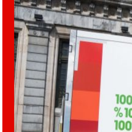
Així som
Tot el nostre ADN: un viatge per la missió, la vis
Cooperativa
Som per i per a les persones. Descobreix la no
Fundació