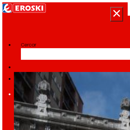
Cercar
Categoría:
Sostenibilitat
Inici
Qui som
Som
EROSKI