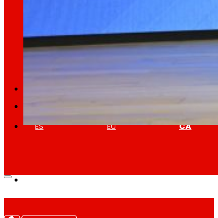
Retail Mitjana
Explorem noves maneres de connectar marques
Memòries
ES
EU
CA
EROSKI rep la seva tercera Estrella
21/01/2026