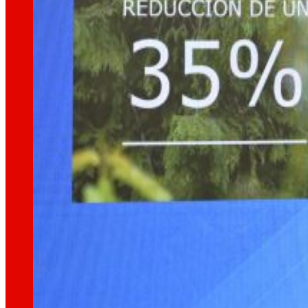
tecnologia
La
que
ens mou
Projectes d'innovació
La l+D+i impulsa la nostra transformació, millor
Venture Program
De les idees a l’acció, el nostre programa pe