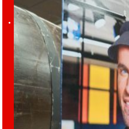
Ocupació
El talent
el nostre
motor
Ocupació
Les persones són el cor d’EROSKI, descobreix p