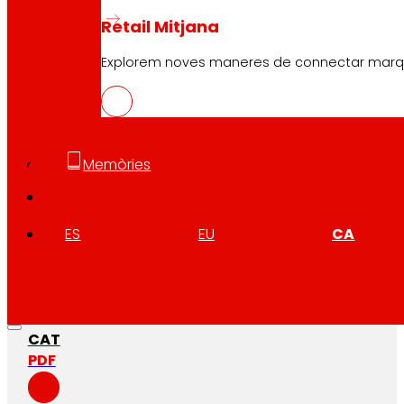
Retail Mitjana
Explorem noves maneres de connectar marques
CAS
PDF
Memòries
EUS
ES
EU
CA
PDF
CAT
PDF