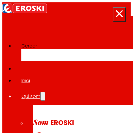
Cercar
Sala de premsa
Tornar a totes les notícies
Inici
Qui som
02.03.2026
SOSTENIBILITAT
Som
EROSKI