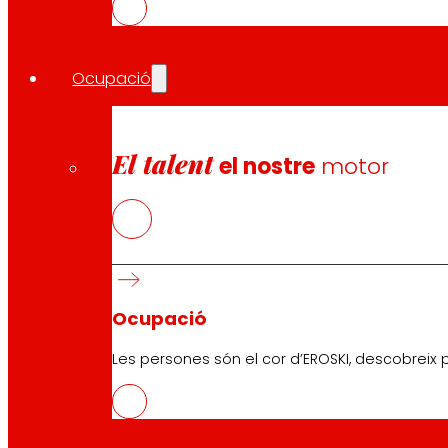
per una informació clara i transparent que faciliti deci
En l’últim curs escolar, més de 213.000 escolars van part
consumidores aprofiten cada any els continguts informa
Ocupació
En l’apartat ambiental, EROSKI ha avançat de manera estru
l’optimització de processos i la progressiva descarbonitz
tercera Estrella Lean & Green després d’acreditar una re
El talent
el nostre
motor
A això se suma l’impuls a l’ecodisseny d’envasos i la mi
i l’ampliació de certificacions que garanteixen l’origen 
en el primer semestre de 2025 va evitar el desaprofitame
El desenvolupament social i econòmic de l’entorn forma 
acompanya a les famílies productores per a millorar l’
Ocupació
hores de formació en sostenibilitat, enfortint la competitiv
Les persones són el cor d’EROSKI, descobreix p
Des de la seva responsabilitat com a agent social, la dim
socials, beneficiant a més de 280.000 persones a través d
Així mateix, EROSKI manté un diàleg continu amb les perso
475.000 consultes, amb un índex de resolució superior al