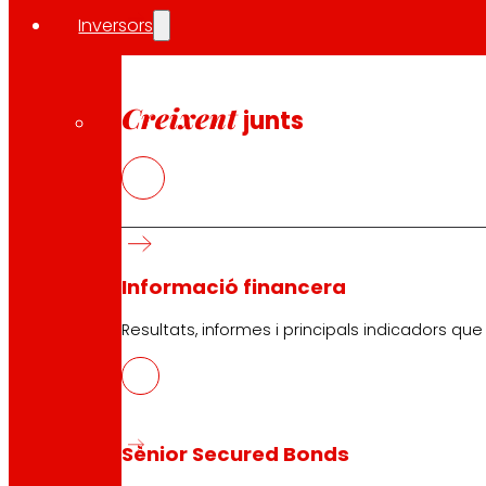
Inversors
Amb la renovació dels seus “5 Compromisos Amb tu”, EROSKI
en el centre.
Creixent
junts
Compartir en:
Informació financera
Resultats, informes i principals indicadors qu
Sènior Secured Bonds