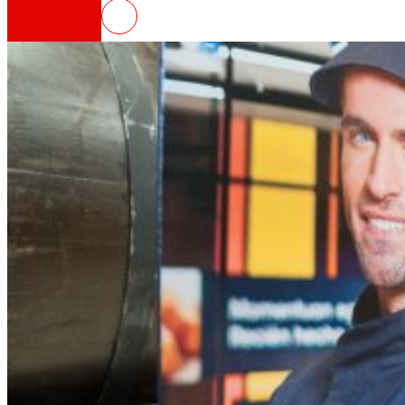
EROSKI renova els seus compromis
Així som
Tot el nostre ADN: un viatge per la missió, la vis
Cooperativa
Som per i per a les persones. Descobreix la no
Fundació