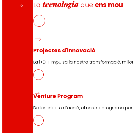
tecnologia
La
que
ens mou
Projectes d'innovació
La l+D+i impulsa la nostra transformació, millor
Venture Program
De les idees a l’acció, el nostre programa pe