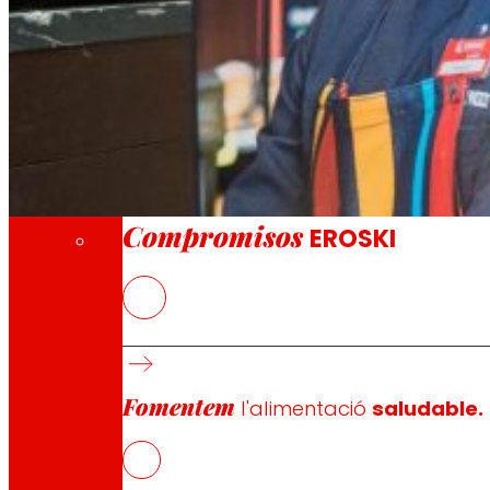
A través de la nostra Fundació impulsem acc
Compromisos
Compromisos
EROSKI
La cooperativa actualitza el seu full de ruta e
El nou marc impulsa l’alimentació saludable,
La governança cooperativa, amb participació 
Fomentem
l'alimentació
saludable.
EROSKI
ha presentat la renovació dels seus “5 Compromiso