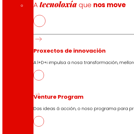
tecnoloxía
A
que
nos move
Proxectos de innovación
A l+D+i impulsa a nosa transformación, mell
Venture Program
Das ideas á acción, o noso programa para pr