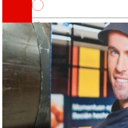
EROSKI renova os seus compromi
sustentabilidade
Así somos
Todo o noso ADN: unha viaxe pola misión, a vis
Cooperativa
Somos por e para as persoas. Descubre a nos
Fundación