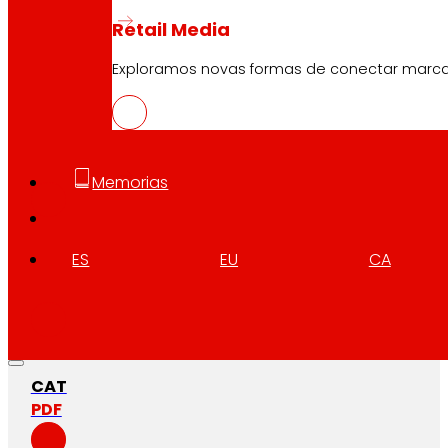
Retail Media
Exploramos novas formas de conectar marc
CAS
PDF
Memorias
ES
EU
CA
EUS
PDF
CAT
PDF