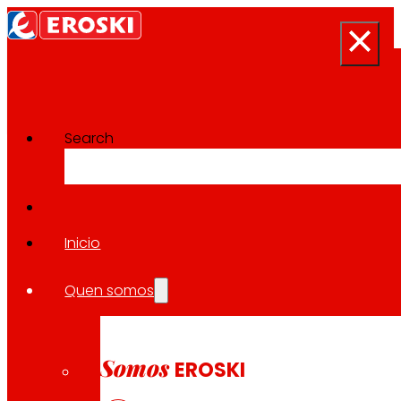
Search
Sala de prensa
Volver a todas as noticias
Inicio
Quen somos
02.03.2026
SUSTENTABILIDADE
Somos
EROSKI