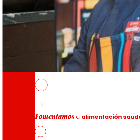
A través da nosa Fundación impulsamos acc
Compromisos
Compromisos
EROSKI
A cooperativa actualiza a súa folla de ruta 
O novo marco impulsa a alimentación saudab
A gobernanza cooperativa, con participación
Fomentamos
a
alimentación saud