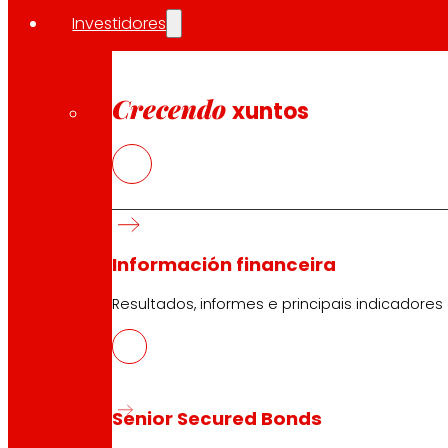
preto de 475.000 consultas, cun índice de resolución s
Investidores
Coa renovación das súas “5 Compromisos Contigo”, EROS
ás persoas no centro.
Crecendo
xuntos
Compartir en:
Información financeira
Resultados, informes e principais indicadores
Senior Secured Bonds