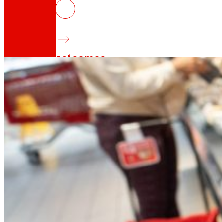
EROSKI evita el desperdicio de 
Gracias a sus acciones para luchar contra el 
través de su programa Desperdicio Cero, equiv
Así somos
Todo nuestro ADN: un viaje por la misión, la vis
Cooperativa
Somos por y para las personas. Descubre nue
Fundación