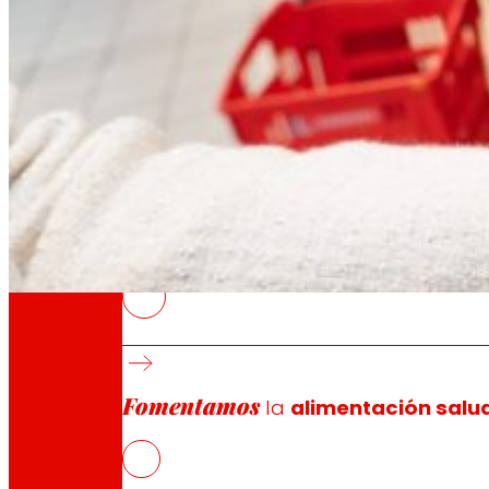
A través de nuestra Fundación impulsamos a
Compromisos
Compromisos
EROSKI
Durante los seis primeros meses del año, E
comidas, gracias a su colaboración con más
Fomentamos
la
alimentación salu
Entre las últimas novedades incorporadas s
productos a precios reducidos
EROSKI se suma de nuevo a la Semana contr