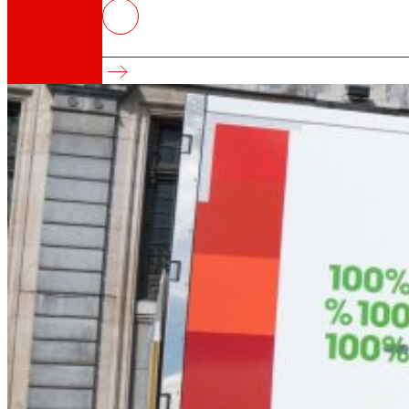
EROSKI se suma un año más a “La
La cooperativa y WWF colaboran desde 2004
Así somos
Todo nuestro ADN: un viaje por la misión, la vis
Cooperativa
Somos por y para las personas. Descubre nue
Fundación