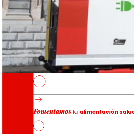
A través de nuestra Fundación impulsamos a
Compromisos
Compromisos
EROSKI
El próximo sábado EROSKI se sumará al apagó
Defiende el Planeta”.
Fomentamos
La iniciativa, promovida por World Wide Fu
la
alimentación salu
EROSKI y WWF colaboran desde hace dos d