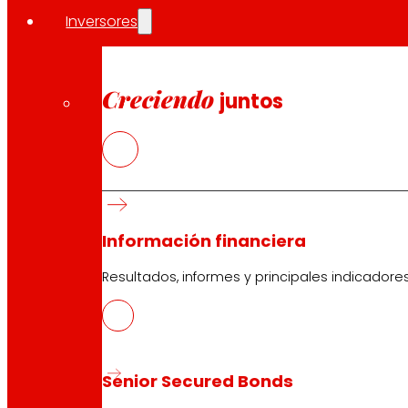
GlobalG.A.P. o FSC®, entre otros. Además, refuerza su
Inversores
empresas con 4.500 horas de formación en sostenibilid
avanzando con la mejora de sus envases para reducir su
Creciendo
Más de 20 años de colaboración
juntos
EROSKI y WWF, que colaboran en distintas iniciativas de
de un consumo más responsable, la promoción de pesca
Asimismo, WWF sigue desarrollando contenidos pedagógi
de Alimentación de la Fundación EROSKI
en colaboración
Información financiera
Acerca de EROSKI
Resultados, informes y principales indicadore
EROSKI es uno de los grupos de distribución líderes del
Galicia y colíder en Baleares. Su red comercial, a cier
de deporte y otros negocios no alimentarios. Asimismo, 
Senior Secured Bonds
Compartir en: