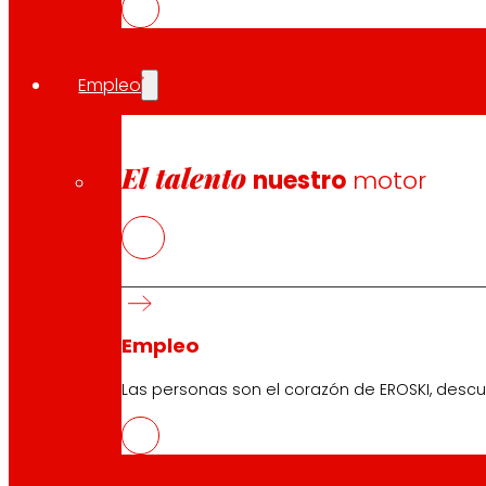
persiste una elevada dependencia de los combustibles f
Para ello, EROSKI continúa desarrollando una hoja de ru
incorporación de soluciones de movilidad más sostenible
Empleo
Durante el ejercicio anterior, EROSKI siguió avanzando e
respecto a 2015. Con este logro, la compañía sigue reaf
de alcanzar la neutralidad climática en 2050.
El talento
nuestro
motor
Además, EROSKI implementa progresivamente en su red la
climatización más eficiente y refrigerantes con menor p
Vitoria-Gasteiz o la plataforma de Zal en Barcelona, que
ecoeficiencia.
Adicionalmente, EROSKI ha dado un paso más en su acue
Empleo
de diferentes soluciones de electrificación. Así, los e
electricidad procedente de fuentes renovables es la sol
Las personas son el corazón de EROSKI, descu
EROSKI ha reducido su huella de carbono de alcance 1 y
100.000 coches en España circulando 10.000 km.
Por otro lado, EROSKI, trabaja para minimizar el impact