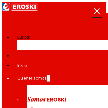
Buscar
Sala de prensa
Volver a todas las noticias
Inicio
Quiénes somos
10.10.2024
LOCAL
Somos
EROSKI