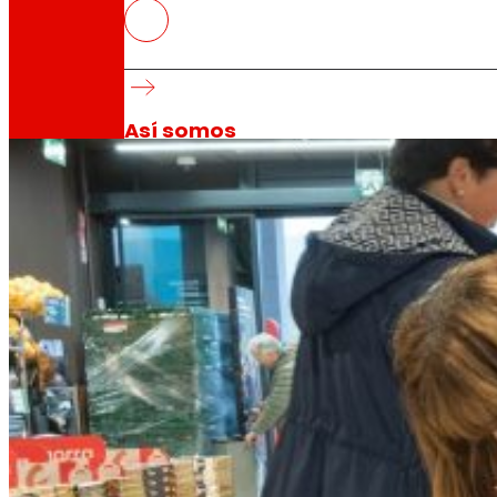
Las compras de EROSKI a provee
primer semestre de 2024
Refuerza su compromiso con la producción lo
Así somos
Todo nuestro ADN: un viaje por la misión, la vis
Cooperativa
Somos por y para las personas. Descubre nue
Fundación