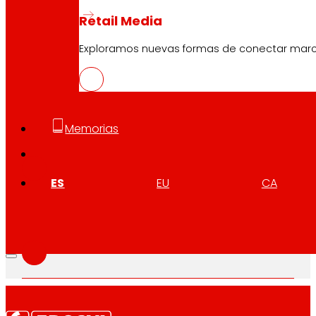
Retail Media
Exploramos nuevas formas de conectar marcas
Memorias
CAS
PDF
ES
EU
CA
EUS
PDF