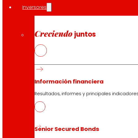
EROSKI en Euskadi
Inversores
La red comercial de EROSKI en el País Vasco suma 349 e
La plantilla de la cooperativa en la comunidad autóno
Creciendo
juntos
Socios Consumidores.
Compartir en:
Información financiera
Resultados, informes y principales indicadore
Senior Secured Bonds