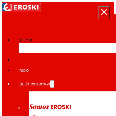
Buscar
Sala de prensa
Volver a todas las noticias
Inicio
Quiénes somos
23.03.2026
SALUD
Somos
EROSKI