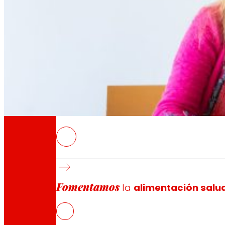
A través de nuestra Fundación impulsamos a
Compromisos
Compromisos
EROSKI
ediante un acuerdo de colaboración, la Univer
sobre alimentación, salud y seguridad alim
El convenio ha sido suscrito recientemente p
Fomentamos
la
alimentación salu
la Fundación Eroski